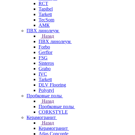
RCT
Tapibel
Tarkett
TecSom
АМК
ПВХ линолеум
Назад
ПВХ линолеум
Forbo
Gerflor
FSG
Sinteros
Grabo
IVC
Tarkett
DLV Flooring
Polystyl
Пробковые полы
Назад
Пробковые полы
CORKSTYLE
Керамогранит
Назад
Керамогранит
Atlas Concorde