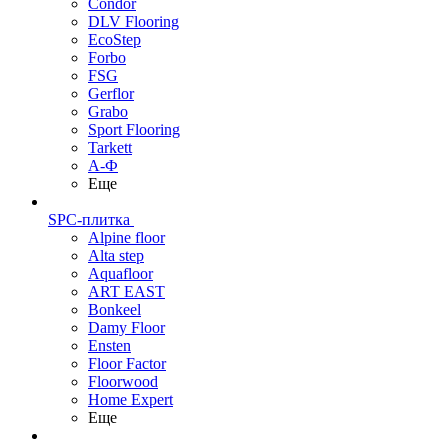
Condor
DLV Flooring
EcoStep
Forbo
FSG
Gerflor
Grabo
Sport Flooring
Tarkett
А-Ф
Еще
SPC-плитка
Alpine floor
Alta step
Aquafloor
ART EAST
Bonkeel
Damy Floor
Ensten
Floor Factor
Floorwood
Home Expert
Еще