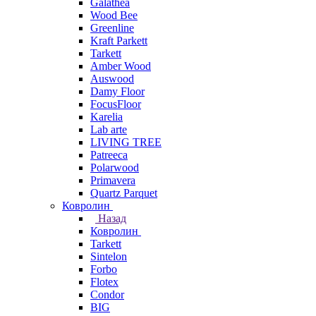
Galathea
Wood Bee
Greenline
Kraft Parkett
Tarkett
Amber Wood
Auswood
Damy Floor
FocusFloor
Karelia
Lab arte
LIVING TREE
Patreeca
Polarwood
Primavera
Quartz Parquet
Ковролин
Назад
Ковролин
Tarkett
Sintelon
Forbo
Flotex
Condor
BIG