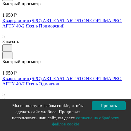
Быстрый просмотр
1 950 ₽
Кварц-винил (SPC) ART EAST ART STONE OPTIMA PRO
APTN 40-2 Ясень Приморский
5
Заказать
Быстрый просмотр
1 950 ₽
Кварц-винил (SPC) ART EAST ART STONE OPTIMA PRO
APTN 40-7 Ясень Эдмонтон
5
Заказать
Мы используем файлы cookie, чтобы
Принять
сделать сайт удобнее. Продолжая
использовать наш сайт, вы даете
согласие на обработку
Быстрый просмотр
файлов cookie
1 950 ₽