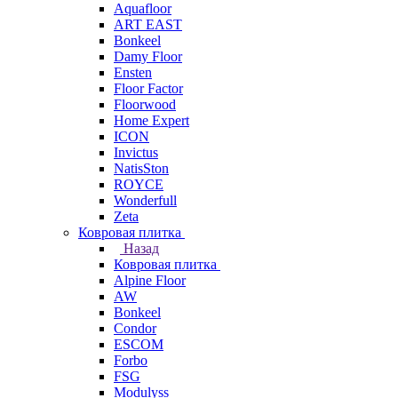
Aquafloor
ART EAST
Bonkeel
Damy Floor
Ensten
Floor Factor
Floorwood
Home Expert
ICON
Invictus
NatisSton
ROYCE
Wonderfull
Zeta
Ковровая плитка
Назад
Ковровая плитка
Alpine Floor
AW
Bonkeel
Condor
ESCOM
Forbo
FSG
Modulyss