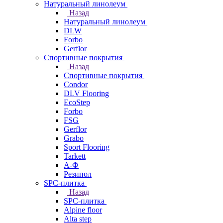
Натуральный линолеум
Назад
Натуральный линолеум
DLW
Forbo
Gerflor
Спортивные покрытия
Назад
Спортивные покрытия
Condor
DLV Flooring
EcoStep
Forbo
FSG
Gerflor
Grabo
Sport Flooring
Tarkett
А-Ф
Резипол
SPC-плитка
Назад
SPC-плитка
Alpine floor
Alta step