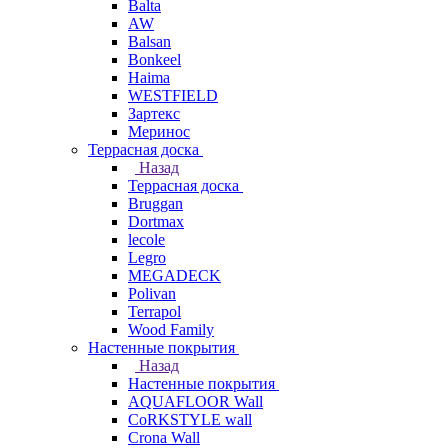
Balta
AW
Balsan
Bonkeel
Haima
WESTFIELD
Зартекс
Меринос
Террасная доска
Назад
Террасная доска
Bruggan
Dortmax
lecole
Legro
MEGADECK
Polivan
Terrapol
Wood Family
Настенные покрытия
Назад
Настенные покрытия
AQUAFLOOR Wall
CoRKSTYLE wall
Crona Wall