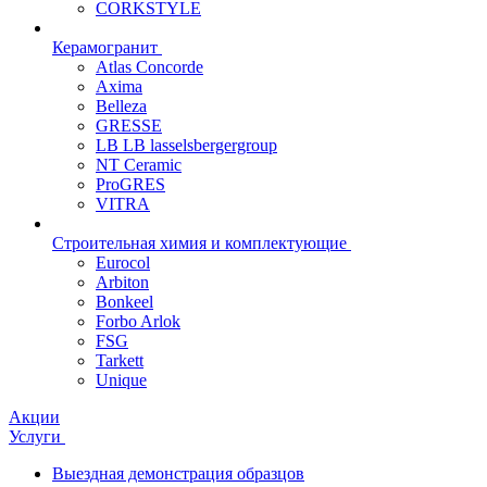
CORKSTYLE
Керамогранит
Atlas Concorde
Axima
Belleza
GRESSE
LB LB lasselsbergergroup
NT Ceramic
ProGRES
VITRA
Строительная химия и комплектующие
Eurocol
Arbiton
Bonkeel
Forbo Arlok
FSG
Tarkett
Unique
Акции
Услуги
Выездная демонстрация образцов