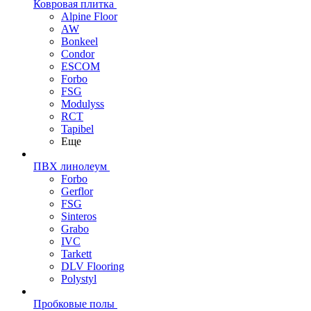
Ковровая плитка
Alpine Floor
AW
Bonkeel
Condor
ESCOM
Forbo
FSG
Modulyss
RCT
Tapibel
Еще
ПВХ линолеум
Forbo
Gerflor
FSG
Sinteros
Grabo
IVC
Tarkett
DLV Flooring
Polystyl
Пробковые полы