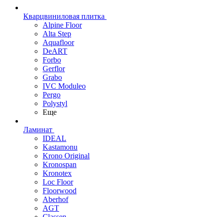
Кварцвиниловая плитка
Alpine Floor
Alta Step
Aquafloor
DeART
Forbo
Gerflor
Grabo
IVC Moduleo
Pergo
Polystyl
Еще
Ламинат
IDEAL
Kastamonu
Krono Original
Kronospan
Kronotex
Loc Floor
Floorwood
Aberhof
AGT
Classen