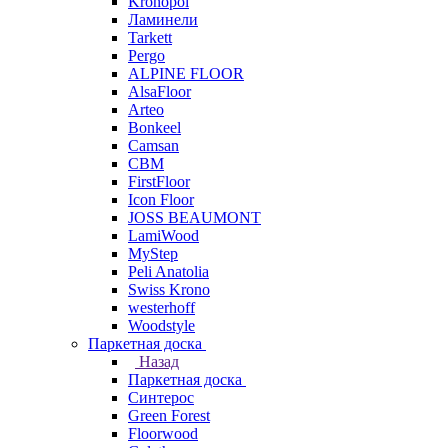
Kronopol
Ламинели
Tarkett
Pergo
ALPINE FLOOR
AlsaFloor
Arteo
Bonkeel
Camsan
CBM
FirstFloor
Icon Floor
JOSS BEAUMONT
LamiWood
MyStep
Peli Anatolia
Swiss Krono
westerhoff
Woodstyle
Паркетная доска
Назад
Паркетная доска
Синтерос
Green Forest
Floorwood