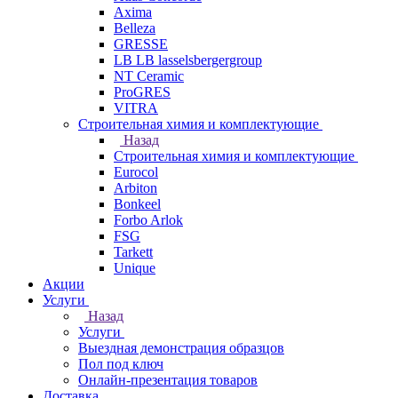
Axima
Belleza
GRESSE
LB LB lasselsbergergroup
NT Ceramic
ProGRES
VITRA
Строительная химия и комплектующие
Назад
Строительная химия и комплектующие
Eurocol
Arbiton
Bonkeel
Forbo Arlok
FSG
Tarkett
Unique
Акции
Услуги
Назад
Услуги
Выездная демонстрация образцов
Пол под ключ
Онлайн-презентация товаров
Доставка