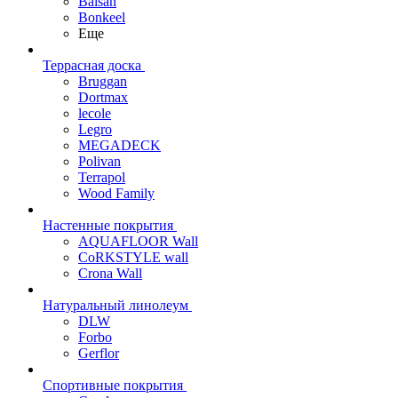
Balsan
Bonkeel
Еще
Террасная доска
Bruggan
Dortmax
lecole
Legro
MEGADECK
Polivan
Terrapol
Wood Family
Настенные покрытия
AQUAFLOOR Wall
CoRKSTYLE wall
Crona Wall
Натуральный линолеум
DLW
Forbo
Gerflor
Спортивные покрытия