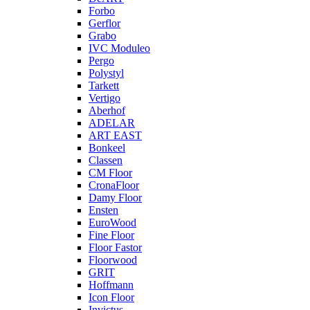
Forbo
Gerflor
Grabo
IVC Moduleo
Pergo
Polystyl
Tarkett
Vertigo
Aberhof
ADELAR
ART EAST
Bonkeel
Classen
CM Floor
CronaFloor
Damy Floor
Ensten
EuroWood
Fine Floor
Floor Fastor
Floorwood
GRIT
Hoffmann
Icon Floor
Invictus