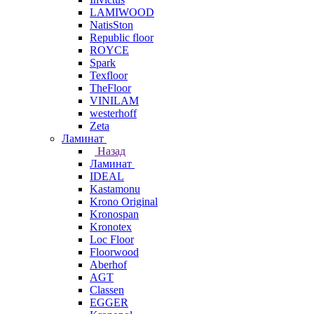
LAMIWOOD
NatisSton
Republic floor
ROYCE
Spark
Texfloor
TheFloor
VINILAM
westerhoff
Zeta
Ламинат
Назад
Ламинат
IDEAL
Kastamonu
Krono Original
Kronospan
Kronotex
Loc Floor
Floorwood
Aberhof
AGT
Classen
EGGER