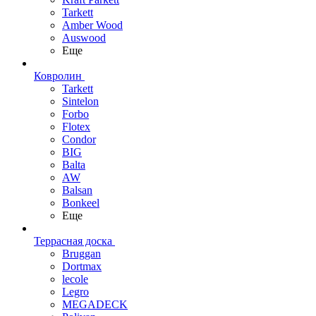
Tarkett
Amber Wood
Auswood
Еще
Ковролин
Tarkett
Sintelon
Forbo
Flotex
Condor
BIG
Balta
AW
Balsan
Bonkeel
Еще
Террасная доска
Bruggan
Dortmax
lecole
Legro
MEGADECK