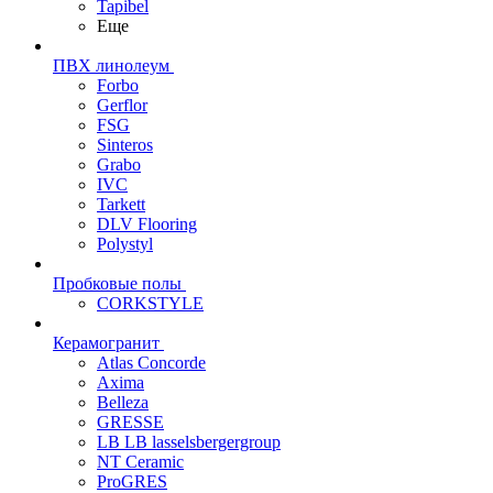
Tapibel
Еще
ПВХ линолеум
Forbo
Gerflor
FSG
Sinteros
Grabo
IVC
Tarkett
DLV Flooring
Polystyl
Пробковые полы
CORKSTYLE
Керамогранит
Atlas Concorde
Axima
Belleza
GRESSE
LB LB lasselsbergergroup
NT Ceramic
ProGRES