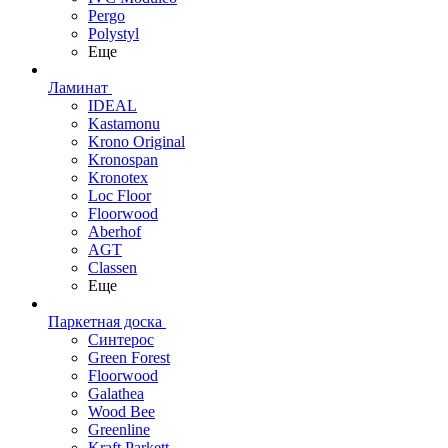
Pergo
Polystyl
Еще
Ламинат
IDEAL
Kastamonu
Krono Original
Kronospan
Kronotex
Loc Floor
Floorwood
Aberhof
AGT
Classen
Еще
Паркетная доска
Синтерос
Green Forest
Floorwood
Galathea
Wood Bee
Greenline
Kraft Parkett