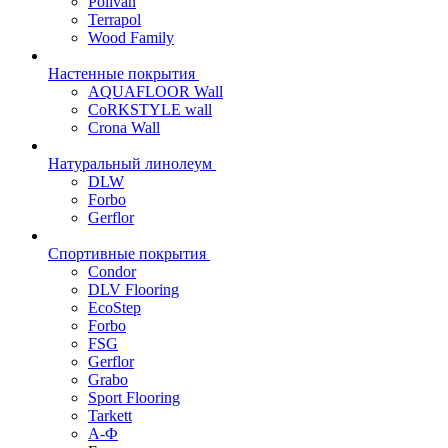
Polivan
Terrapol
Wood Family
Настенные покрытия
AQUAFLOOR Wall
CoRKSTYLE wall
Crona Wall
Натуральный линолеум
DLW
Forbo
Gerflor
Спортивные покрытия
Condor
DLV Flooring
EcoStep
Forbo
FSG
Gerflor
Grabo
Sport Flooring
Tarkett
А-Ф