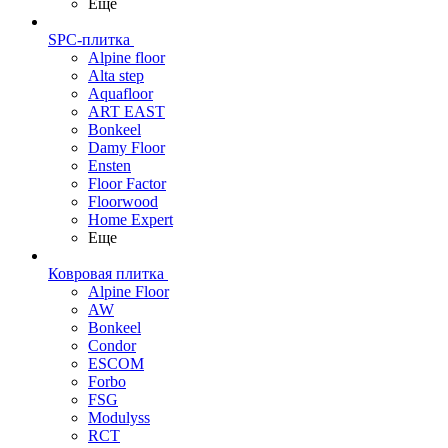
Еще
SPC-плитка
Alpine floor
Alta step
Aquafloor
ART EAST
Bonkeel
Damy Floor
Ensten
Floor Factor
Floorwood
Home Expert
Еще
Ковровая плитка
Alpine Floor
AW
Bonkeel
Condor
ESCOM
Forbo
FSG
Modulyss
RCT