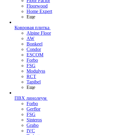
Floor Factor
Floorwood
Home Expert
Еще
Ковровая плитка
Alpine Floor
AW
Bonkeel
Condor
ESCOM
Forbo
FSG
Modulyss
RCT
Tapibel
Еще
ПВХ линолеум
Forbo
Gerflor
FSG
Sinteros
Grabo
IVC