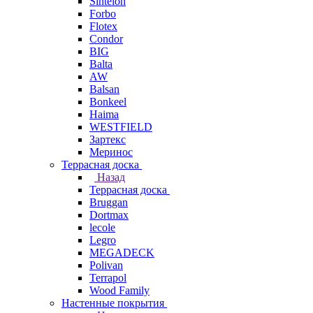
Sintelon
Forbo
Flotex
Condor
BIG
Balta
AW
Balsan
Bonkeel
Haima
WESTFIELD
Зартекс
Меринос
Террасная доска
Назад
Террасная доска
Bruggan
Dortmax
lecole
Legro
MEGADECK
Polivan
Terrapol
Wood Family
Настенные покрытия