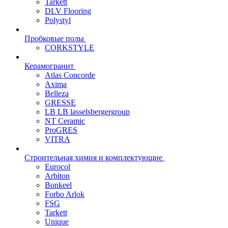
Tarkett
DLV Flooring
Polystyl
Пробковые полы
CORKSTYLE
Керамогранит
Atlas Concorde
Axima
Belleza
GRESSE
LB LB lasselsbergergroup
NT Ceramic
ProGRES
VITRA
Строительная химия и комплектующие
Eurocol
Arbiton
Bonkeel
Forbo Arlok
FSG
Tarkett
Unique