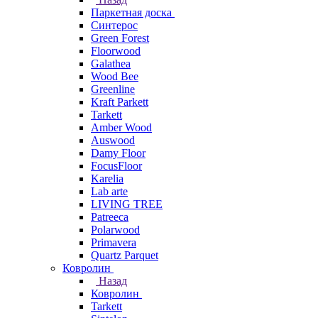
Паркетная доска
Синтерос
Green Forest
Floorwood
Galathea
Wood Bee
Greenline
Kraft Parkett
Tarkett
Amber Wood
Auswood
Damy Floor
FocusFloor
Karelia
Lab arte
LIVING TREE
Patreeca
Polarwood
Primavera
Quartz Parquet
Ковролин
Назад
Ковролин
Tarkett