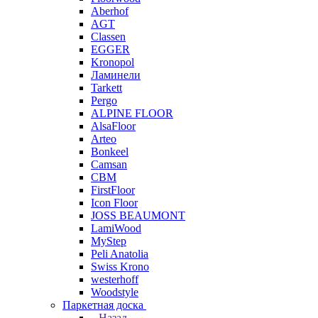
Aberhof
AGT
Classen
EGGER
Kronopol
Ламинели
Tarkett
Pergo
ALPINE FLOOR
AlsaFloor
Arteo
Bonkeel
Camsan
CBM
FirstFloor
Icon Floor
JOSS BEAUMONT
LamiWood
MyStep
Peli Anatolia
Swiss Krono
westerhoff
Woodstyle
Паркетная доска
Назад