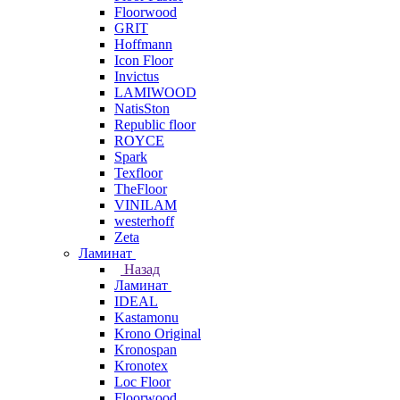
Floorwood
GRIT
Hoffmann
Icon Floor
Invictus
LAMIWOOD
NatisSton
Republic floor
ROYCE
Spark
Texfloor
TheFloor
VINILAM
westerhoff
Zeta
Ламинат
Назад
Ламинат
IDEAL
Kastamonu
Krono Original
Kronospan
Kronotex
Loc Floor
Floorwood