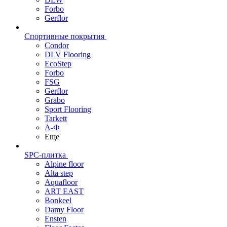
Forbo
Gerflor
Спортивные покрытия
Condor
DLV Flooring
EcoStep
Forbo
FSG
Gerflor
Grabo
Sport Flooring
Tarkett
А-Ф
Еще
SPC-плитка
Alpine floor
Alta step
Aquafloor
ART EAST
Bonkeel
Damy Floor
Ensten