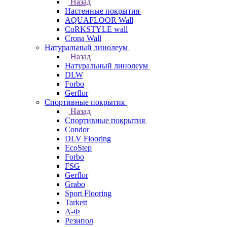
Назад
Настенные покрытия
AQUAFLOOR Wall
CoRKSTYLE wall
Crona Wall
Натуральный линолеум
Назад
Натуральный линолеум
DLW
Forbo
Gerflor
Спортивные покрытия
Назад
Спортивные покрытия
Condor
DLV Flooring
EcoStep
Forbo
FSG
Gerflor
Grabo
Sport Flooring
Tarkett
А-Ф
Резипол