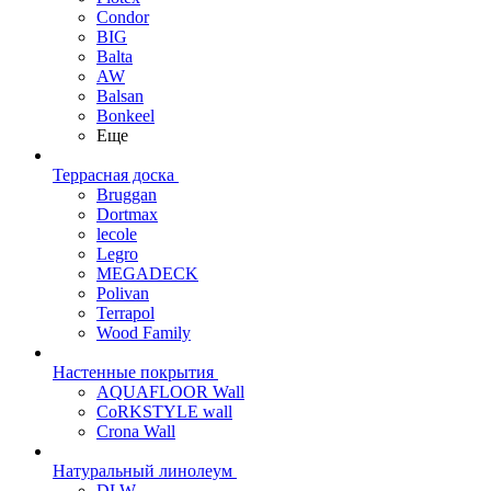
Condor
BIG
Balta
AW
Balsan
Bonkeel
Еще
Террасная доска
Bruggan
Dortmax
lecole
Legro
MEGADECK
Polivan
Terrapol
Wood Family
Настенные покрытия
AQUAFLOOR Wall
CoRKSTYLE wall
Crona Wall
Натуральный линолеум
DLW