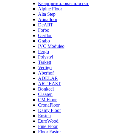
Кварцвиниловая плитка
Alpine Floor
Alta Step
Aquafloor
DeART
Forbo
Gerflor
Grabo
IVC Moduleo
Pergo
Polystyl
Tarkett
Vertigo
Aberhof
ADELAR
ART EAST
Bonkeel
Classen
CM Floor
CronaFloor
Damy Floor
Ensten
EuroWood
Fine Floor
Floor Fastor