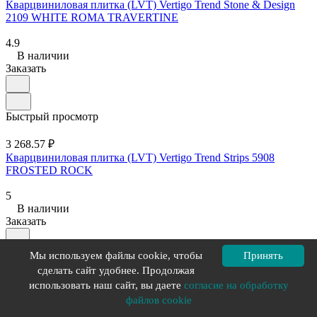
Кварцвиниловая плитка (LVT) Vertigo Trend Stone & Design
2109 WHITE ROMA TRAVERTINE
4.9
В наличии
Заказать
Быстрый просмотр
3 268.57 ₽
Кварцвиниловая плитка (LVT) Vertigo Trend Strips 5908
FROSTED ROCK
5
В наличии
Заказать
Мы используем файлы cookie, чтобы
Принять
Быстрый просмотр
сделать сайт удобнее. Продолжая
использовать наш сайт, вы даете
согласие на обработку
3 268.57 ₽
файлов cookie
Кварцвиниловая плитка (LVT) Vertigo Trend Chevron 7301