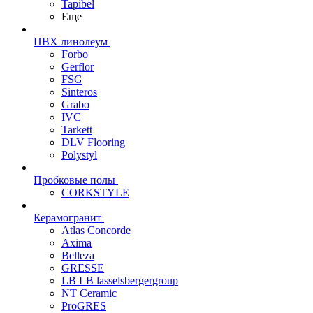
Tapibel
Еще
ПВХ линолеум
Forbo
Gerflor
FSG
Sinteros
Grabo
IVC
Tarkett
DLV Flooring
Polystyl
Пробковые полы
CORKSTYLE
Керамогранит
Atlas Concorde
Axima
Belleza
GRESSE
LB LB lasselsbergergroup
NT Ceramic
ProGRES