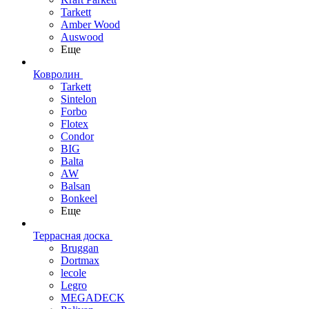
Tarkett
Amber Wood
Auswood
Еще
Ковролин
Tarkett
Sintelon
Forbo
Flotex
Condor
BIG
Balta
AW
Balsan
Bonkeel
Еще
Террасная доска
Bruggan
Dortmax
lecole
Legro
MEGADECK