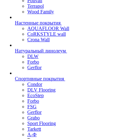
Polivan
Terrapol
Wood Family
Настенные покрытия
AQUAFLOOR Wall
CoRKSTYLE wall
Crona Wall
Натуральный линолеум
DLW
Forbo
Gerflor
Спортивные покрытия
Condor
DLV Flooring
EcoStep
Forbo
FSG
Gerflor
Grabo
Sport Flooring
Tarkett
А-Ф