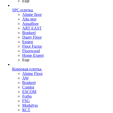
Еще
SPC-плитка
Alpine floor
Alta step
Aquafloor
ART EAST
Bonkeel
Damy Floor
Ensten
Floor Factor
Floorwood
Home Expert
Еще
Ковровая плитка
Alpine Floor
AW
Bonkeel
Condor
ESCOM
Forbo
FSG
Modulyss
RCT