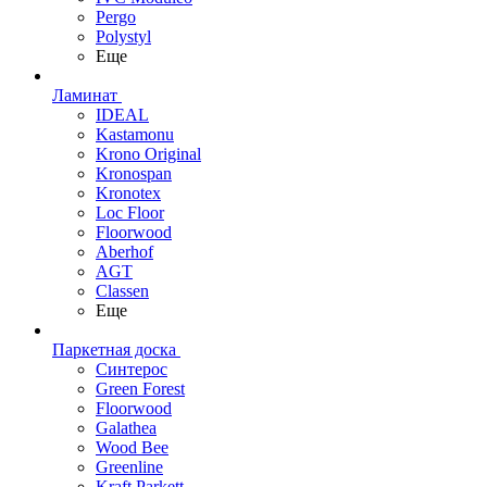
Pergo
Polystyl
Еще
Ламинат
IDEAL
Kastamonu
Krono Original
Kronospan
Kronotex
Loc Floor
Floorwood
Aberhof
AGT
Classen
Еще
Паркетная доска
Синтерос
Green Forest
Floorwood
Galathea
Wood Bee
Greenline
Kraft Parkett