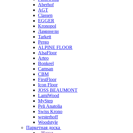
Aberhof
AGT
Classen
EGGER
Kronopol
Ламинели
Tarkett
Pergo
ALPINE FLOOR
AlsaFloor
Arteo
Bonkeel
Camsan
CBM
FirstFloor
Icon Floor
JOSS BEAUMONT
LamiWood
MyStep
Peli Anatolia
Swiss Krono
westerhoff
Woodstyle
Паркетная доска
Назад