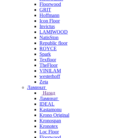
Floorwood
GRIT
Hoffmann
Icon Floor
Invictus
LAMIWOOD
NatisSton
Republic floor
ROYCE
Spark
Texfloor
TheFloor
VINILAM
westerhoff
Zeta
Ламинат
Назад
Ламинат
IDEAL
Kastamonu
Krono Original
Kronospan
Kronotex
Loc Floor
Floorwood