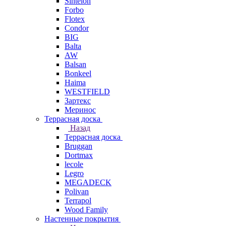
Sintelon
Forbo
Flotex
Condor
BIG
Balta
AW
Balsan
Bonkeel
Haima
WESTFIELD
Зартекс
Меринос
Террасная доска
Назад
Террасная доска
Bruggan
Dortmax
lecole
Legro
MEGADECK
Polivan
Terrapol
Wood Family
Настенные покрытия