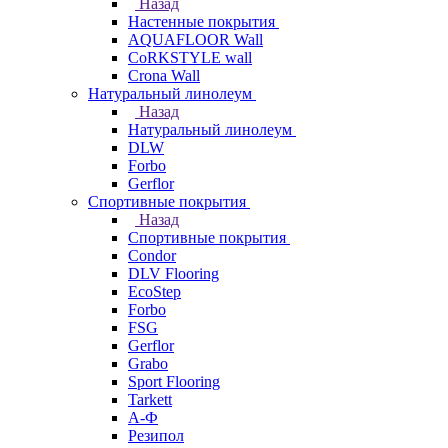
Назад
Настенные покрытия
AQUAFLOOR Wall
CoRKSTYLE wall
Crona Wall
Натуральный линолеум
Назад
Натуральный линолеум
DLW
Forbo
Gerflor
Спортивные покрытия
Назад
Спортивные покрытия
Condor
DLV Flooring
EcoStep
Forbo
FSG
Gerflor
Grabo
Sport Flooring
Tarkett
А-Ф
Резипол