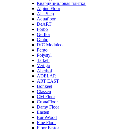
Кварцвиниловая плитка
Alpine Floor
Alta Step
Aquafloor
DeART
Forbo
Gerflor
Grabo
IVC Moduleo
Pergo
Polystyl
Tarkett
Vertigo
Aberhof
ADELAR
ART EAST
Bonkeel
Classen
CM Floor
CronaFloor
Damy Floor
Ensten
EuroWood
Fine Floor
Floor Fastor