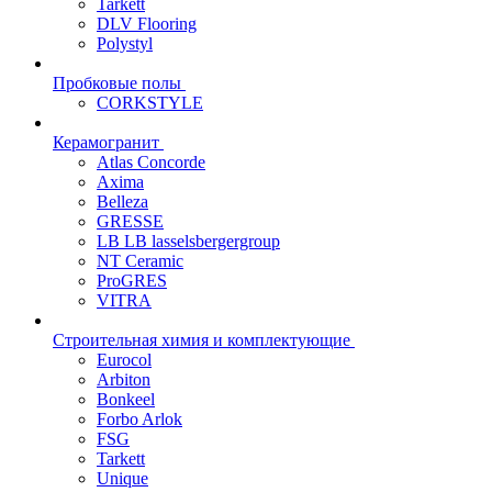
Tarkett
DLV Flooring
Polystyl
Пробковые полы
CORKSTYLE
Керамогранит
Atlas Concorde
Axima
Belleza
GRESSE
LB LB lasselsbergergroup
NT Ceramic
ProGRES
VITRA
Строительная химия и комплектующие
Eurocol
Arbiton
Bonkeel
Forbo Arlok
FSG
Tarkett
Unique