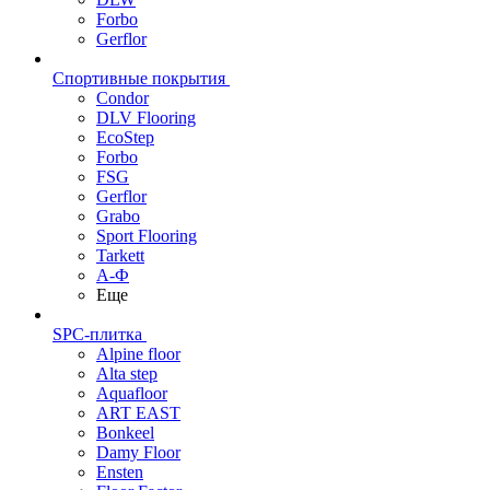
Forbo
Gerflor
Спортивные покрытия
Condor
DLV Flooring
EcoStep
Forbo
FSG
Gerflor
Grabo
Sport Flooring
Tarkett
А-Ф
Еще
SPC-плитка
Alpine floor
Alta step
Aquafloor
ART EAST
Bonkeel
Damy Floor
Ensten