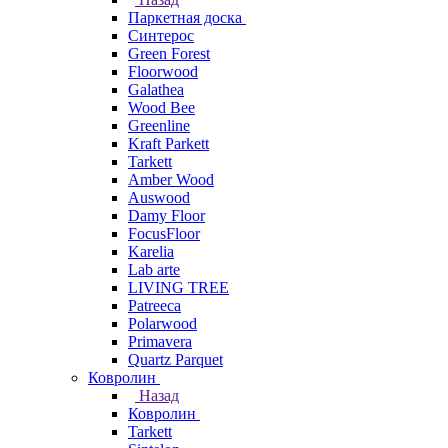
Паркетная доска
Синтерос
Green Forest
Floorwood
Galathea
Wood Bee
Greenline
Kraft Parkett
Tarkett
Amber Wood
Auswood
Damy Floor
FocusFloor
Karelia
Lab arte
LIVING TREE
Patreeca
Polarwood
Primavera
Quartz Parquet
Ковролин
Назад
Ковролин
Tarkett