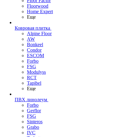
Floor Factor
Floorwood
Home Expert
Еще
Ковровая плитка
Alpine Floor
AW
Bonkeel
Condor
ESCOM
Forbo
FSG
Modulyss
RCT
Tapibel
Еще
ПВХ линолеум
Forbo
Gerflor
FSG
Sinteros
Grabo
IVC