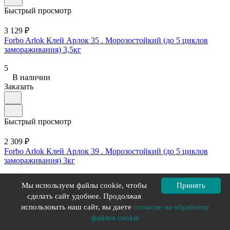
Быстрый просмотр
3 129 ₽
Forbo Arlok Клей Арлок 35 . Морозостойкий (до 5 циклов
замораживания) 3,5кг
5
В наличии
Заказать
Быстрый просмотр
2 309 ₽
Forbo Arlok Клей Арлок 39 . Морозостойкий (до 5 циклов
замораживания) 3кг
4.9
Мы используем файлы cookie, чтобы
Принять
В наличии
сделать сайт удобнее. Продолжая
Заказать
использовать наш сайт, вы даете
согласие на обработку
файлов cookie