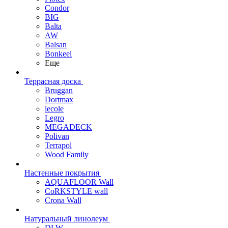
Condor
BIG
Balta
AW
Balsan
Bonkeel
Еще
Террасная доска
Bruggan
Dortmax
lecole
Legro
MEGADECK
Polivan
Terrapol
Wood Family
Настенные покрытия
AQUAFLOOR Wall
CoRKSTYLE wall
Crona Wall
Натуральный линолеум
DLW