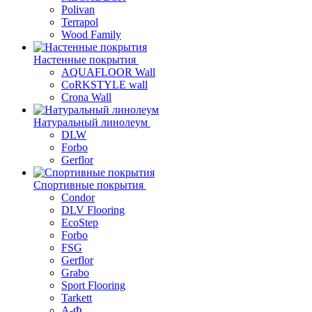
Polivan
Terrapol
Wood Family
Настенные покрытия
AQUAFLOOR Wall
CoRKSTYLE wall
Crona Wall
Натуральный линолеум
DLW
Forbo
Gerflor
Спортивные покрытия
Condor
DLV Flooring
EcoStep
Forbo
FSG
Gerflor
Grabo
Sport Flooring
Tarkett
А-Ф