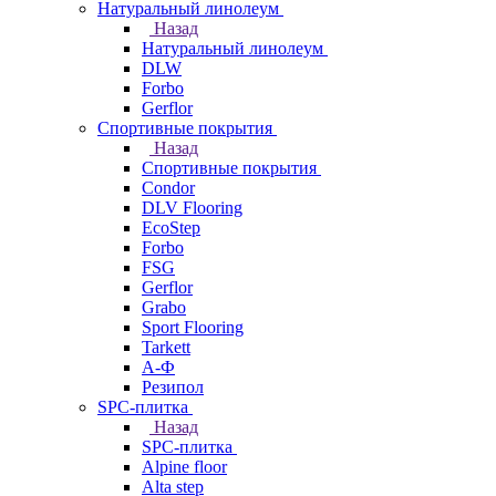
Натуральный линолеум
Назад
Натуральный линолеум
DLW
Forbo
Gerflor
Спортивные покрытия
Назад
Спортивные покрытия
Condor
DLV Flooring
EcoStep
Forbo
FSG
Gerflor
Grabo
Sport Flooring
Tarkett
А-Ф
Резипол
SPC-плитка
Назад
SPC-плитка
Alpine floor
Alta step