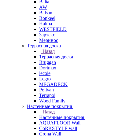
Balta
AW
Balsan
Bonkeel
Haima
WESTFIELD
Зартекс
Меринос
Террасная доска
Назад
Террасная доска
Bruggan
Dortmax
lecole
Legro
MEGADECK
Polivan
Terrapol
Wood Family
Настенные покрытия
Назад
Настенные покрытия
AQUAFLOOR Wall
CoRKSTYLE wall
Crona Wall