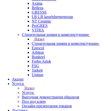
Axima
Belleza
GRESSE
LB LB lasselsbergergroup
NT Ceramic
ProGRES
VITRA
Строительная химия и комплектующие
Назад
Строительная химия и комплектующие
Eurocol
Arbiton
Bonkeel
Forbo Arlok
FSG
Tarkett
Unique
Акции
Услуги
Назад
Услуги
Выездная демонстрация образцов
Пол под ключ
Онлайн-презентация товаров
Доставка