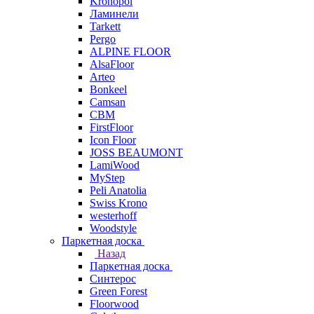
Kronopol
Ламинели
Tarkett
Pergo
ALPINE FLOOR
AlsaFloor
Arteo
Bonkeel
Camsan
CBM
FirstFloor
Icon Floor
JOSS BEAUMONT
LamiWood
MyStep
Peli Anatolia
Swiss Krono
westerhoff
Woodstyle
Паркетная доска
Назад
Паркетная доска
Синтерос
Green Forest
Floorwood