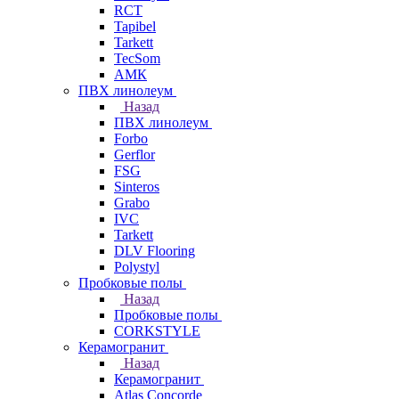
RCT
Tapibel
Tarkett
TecSom
АМК
ПВХ линолеум
Назад
ПВХ линолеум
Forbo
Gerflor
FSG
Sinteros
Grabo
IVC
Tarkett
DLV Flooring
Polystyl
Пробковые полы
Назад
Пробковые полы
CORKSTYLE
Керамогранит
Назад
Керамогранит
Atlas Concorde