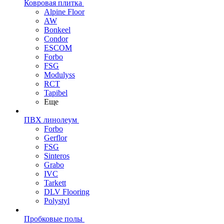
Ковровая плитка
Alpine Floor
AW
Bonkeel
Condor
ESCOM
Forbo
FSG
Modulyss
RCT
Tapibel
Еще
ПВХ линолеум
Forbo
Gerflor
FSG
Sinteros
Grabo
IVC
Tarkett
DLV Flooring
Polystyl
Пробковые полы