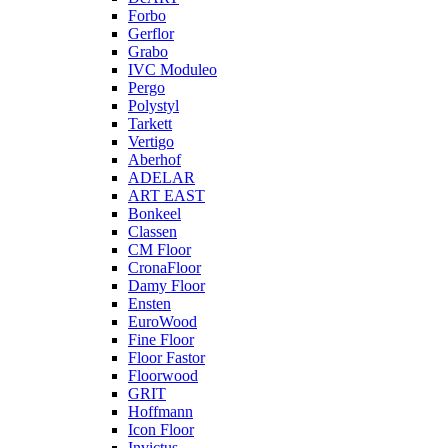
Forbo
Gerflor
Grabo
IVC Moduleo
Pergo
Polystyl
Tarkett
Vertigo
Aberhof
ADELAR
ART EAST
Bonkeel
Classen
CM Floor
CronaFloor
Damy Floor
Ensten
EuroWood
Fine Floor
Floor Fastor
Floorwood
GRIT
Hoffmann
Icon Floor
Invictus