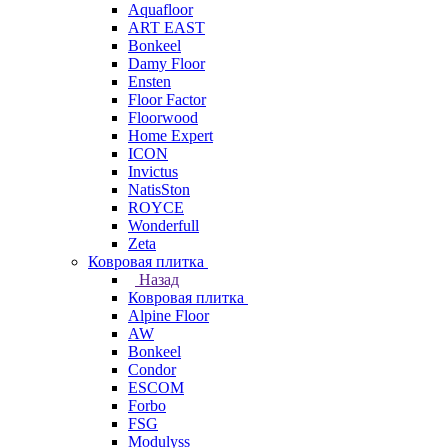
Aquafloor
ART EAST
Bonkeel
Damy Floor
Ensten
Floor Factor
Floorwood
Home Expert
ICON
Invictus
NatisSton
ROYCE
Wonderfull
Zeta
Ковровая плитка
Назад
Ковровая плитка
Alpine Floor
AW
Bonkeel
Condor
ESCOM
Forbo
FSG
Modulyss