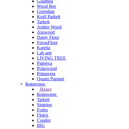
Galathea
Wood Bee
Greenline
Kraft Parkett
Tarkett
Amber Wood
Auswood
Damy Floor
FocusFloor
Karelia
Lab arte
LIVING TREE
Patreeca
Polarwood
Primavera
Quartz Parquet
Ковролин
Назад
Ковролин
Tarkett
Sintelon
Forbo
Flotex
Condor
BIG