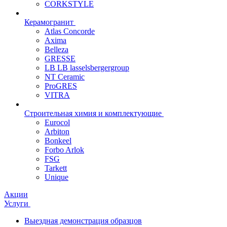
CORKSTYLE
Керамогранит
Atlas Concorde
Axima
Belleza
GRESSE
LB LB lasselsbergergroup
NT Ceramic
ProGRES
VITRA
Строительная химия и комплектующие
Eurocol
Arbiton
Bonkeel
Forbo Arlok
FSG
Tarkett
Unique
Акции
Услуги
Выездная демонстрация образцов