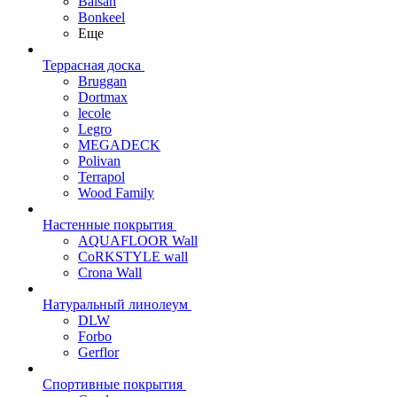
Balsan
Bonkeel
Еще
Террасная доска
Bruggan
Dortmax
lecole
Legro
MEGADECK
Polivan
Terrapol
Wood Family
Настенные покрытия
AQUAFLOOR Wall
CoRKSTYLE wall
Crona Wall
Натуральный линолеум
DLW
Forbo
Gerflor
Спортивные покрытия