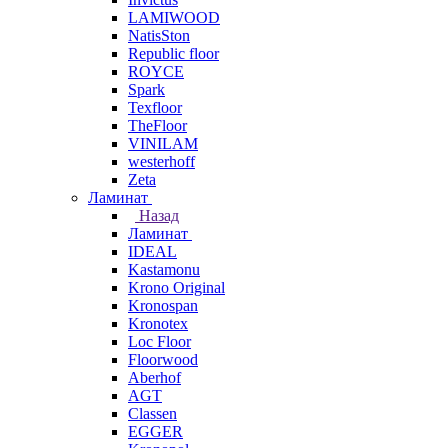
LAMIWOOD
NatisSton
Republic floor
ROYCE
Spark
Texfloor
TheFloor
VINILAM
westerhoff
Zeta
Ламинат
Назад
Ламинат
IDEAL
Kastamonu
Krono Original
Kronospan
Kronotex
Loc Floor
Floorwood
Aberhof
AGT
Classen
EGGER