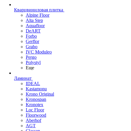
Кварцвиниловая плитка
Alpine Floor
Alta Step
Aquafloor
DeART
Forbo
Gerflor
Grabo
IVC Moduleo
Pergo
Polystyl
Еще
Ламинат
IDEAL
Kastamonu
Krono Original
Kronospan
Kronotex
Loc Floor
Floorwood
Aberhof
AGT
Classen