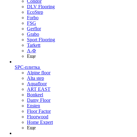
Condor
DLV Flooring
EcoStep
Forbo
FSG
Gerflor
Grabo
Sport Flooring
Tarkett
А-Ф
Еще
SPC-плитка
Alpine floor
Alta step
Aquafloor
ART EAST
Bonkeel
Damy Floor
Ensten
Floor Factor
Floorwood
Home Expert
Еще