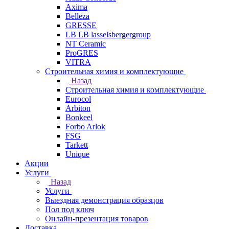
Axima
Belleza
GRESSE
LB LB lasselsbergergroup
NT Ceramic
ProGRES
VITRA
Строительная химия и комплектующие
Назад
Строительная химия и комплектующие
Eurocol
Arbiton
Bonkeel
Forbo Arlok
FSG
Tarkett
Unique
Акции
Услуги
Назад
Услуги
Выездная демонстрация образцов
Пол под ключ
Онлайн-презентация товаров
Доставка