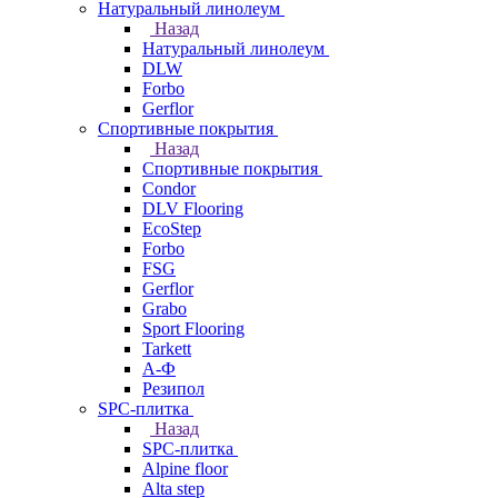
Натуральный линолеум
Назад
Натуральный линолеум
DLW
Forbo
Gerflor
Спортивные покрытия
Назад
Спортивные покрытия
Condor
DLV Flooring
EcoStep
Forbo
FSG
Gerflor
Grabo
Sport Flooring
Tarkett
А-Ф
Резипол
SPC-плитка
Назад
SPC-плитка
Alpine floor
Alta step