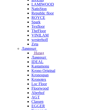
LAMIWOOD
NatisSton
Republic floor
ROYCE
Spark
Texfloor
TheFloor
VINILAM
westerhoff
Zeta
Ламинат
Назад
Ламинат
IDEAL
Kastamonu
Krono Original
Kronospan
Kronotex
Loc Floor
Floorwood
Aberhof
AGT
Classen
EGGER