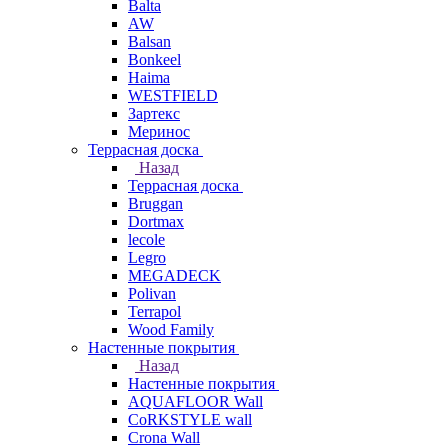
Balta
AW
Balsan
Bonkeel
Haima
WESTFIELD
Зартекс
Меринос
Террасная доска
Назад
Террасная доска
Bruggan
Dortmax
lecole
Legro
MEGADECK
Polivan
Terrapol
Wood Family
Настенные покрытия
Назад
Настенные покрытия
AQUAFLOOR Wall
CoRKSTYLE wall
Crona Wall