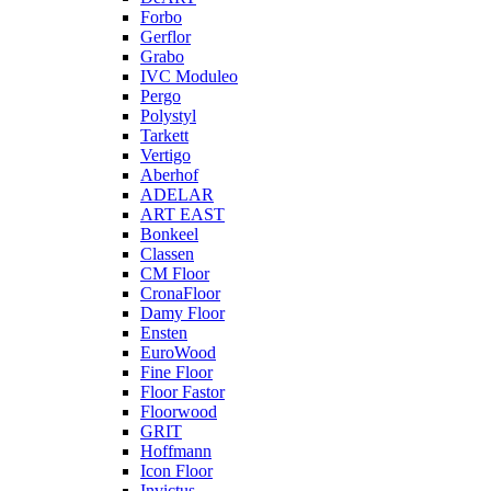
Forbo
Gerflor
Grabo
IVC Moduleo
Pergo
Polystyl
Tarkett
Vertigo
Aberhof
ADELAR
ART EAST
Bonkeel
Classen
CM Floor
CronaFloor
Damy Floor
Ensten
EuroWood
Fine Floor
Floor Fastor
Floorwood
GRIT
Hoffmann
Icon Floor
Invictus