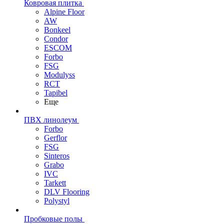
Ковровая плитка
Alpine Floor
AW
Bonkeel
Condor
ESCOM
Forbo
FSG
Modulyss
RCT
Tapibel
Еще
ПВХ линолеум
Forbo
Gerflor
FSG
Sinteros
Grabo
IVC
Tarkett
DLV Flooring
Polystyl
Пробковые полы