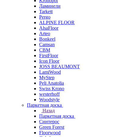
Kronopol
Ламинели
Tarkett
Pergo
ALPINE FLOOR
AlsaFloor
Arteo
Bonkeel
Camsan
CBM
FirstFloor
Icon Floor
JOSS BEAUMONT
LamiWood
MyStep
Peli Anatolia
Swiss Krono
westerhoff
Woodstyle
Паркетная доска
Назад
Паркетная доска
Синтерос
Green Forest
Floorwood