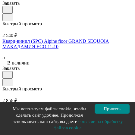
Заказать
Быстрый просмотр
2 540 ₽
Кварц-винил (SPC) Alpine floor GRAND SEQUOIA
МАКАДАМИЯ ECO 11-10
5
В наличии
Заказать
Быстрый просмотр
2 856 ₽
Кварц-винил (SPC) Alpine floor PARQUET LIGHT Дуб Хатиса
Мы используем файлы cookie, чтобы
Принять
ЕСО 13-27
сделать сайт удобнее. Продолжая
использовать наш сайт, вы даете
согласие на обработку
4.9
В наличии
файлов cookie
Заказать