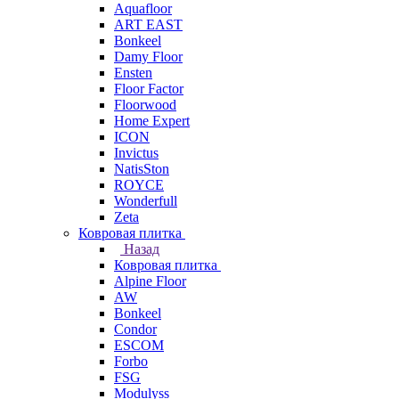
Aquafloor
ART EAST
Bonkeel
Damy Floor
Ensten
Floor Factor
Floorwood
Home Expert
ICON
Invictus
NatisSton
ROYCE
Wonderfull
Zeta
Ковровая плитка
Назад
Ковровая плитка
Alpine Floor
AW
Bonkeel
Condor
ESCOM
Forbo
FSG
Modulyss