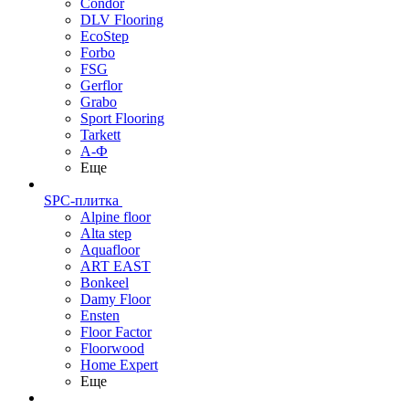
Condor
DLV Flooring
EcoStep
Forbo
FSG
Gerflor
Grabo
Sport Flooring
Tarkett
А-Ф
Еще
SPC-плитка
Alpine floor
Alta step
Aquafloor
ART EAST
Bonkeel
Damy Floor
Ensten
Floor Factor
Floorwood
Home Expert
Еще