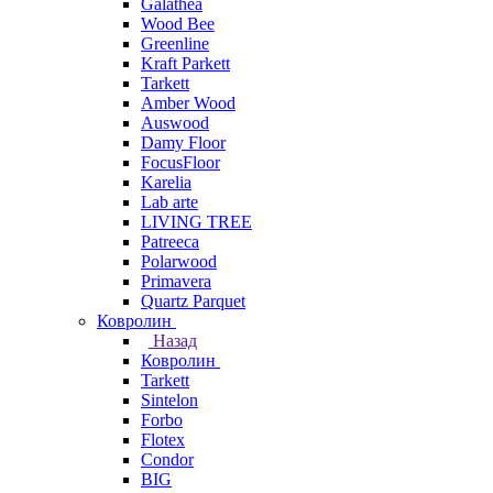
Galathea
Wood Bee
Greenline
Kraft Parkett
Tarkett
Amber Wood
Auswood
Damy Floor
FocusFloor
Karelia
Lab arte
LIVING TREE
Patreeca
Polarwood
Primavera
Quartz Parquet
Ковролин
Назад
Ковролин
Tarkett
Sintelon
Forbo
Flotex
Condor
BIG