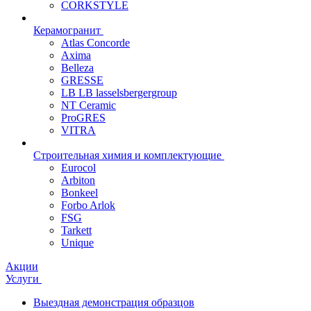
CORKSTYLE
Керамогранит
Atlas Concorde
Axima
Belleza
GRESSE
LB LB lasselsbergergroup
NT Ceramic
ProGRES
VITRA
Строительная химия и комплектующие
Eurocol
Arbiton
Bonkeel
Forbo Arlok
FSG
Tarkett
Unique
Акции
Услуги
Выездная демонстрация образцов