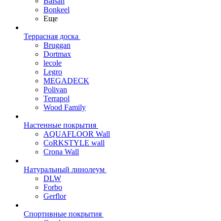
Balsan
Bonkeel
Еще
Террасная доска
Bruggan
Dortmax
lecole
Legro
MEGADECK
Polivan
Terrapol
Wood Family
Настенные покрытия
AQUAFLOOR Wall
CoRKSTYLE wall
Crona Wall
Натуральный линолеум
DLW
Forbo
Gerflor
Спортивные покрытия