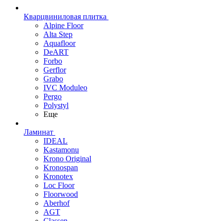
Кварцвиниловая плитка
Alpine Floor
Alta Step
Aquafloor
DeART
Forbo
Gerflor
Grabo
IVC Moduleo
Pergo
Polystyl
Еще
Ламинат
IDEAL
Kastamonu
Krono Original
Kronospan
Kronotex
Loc Floor
Floorwood
Aberhof
AGT
Classen