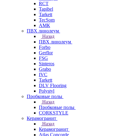
RCT
Tapibel
Tarkett
TecSom
АМК
ПВХ линолеум
Назад
ПВХ линолеум
Forbo
Gerflor
FSG
Sinteros
Grabo
IVC
Tarkett
DLV Flooring
Polystyl
Пробковые полы
Назад
Пробковые полы
CORKSTYLE
Керамогранит
Назад
Керамогранит
Atlas Concorde