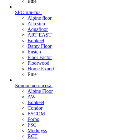
Еще
SPC-плитка
Alpine floor
Alta step
Aquafloor
ART EAST
Bonkeel
Damy Floor
Ensten
Floor Factor
Floorwood
Home Expert
Еще
Ковровая плитка
Alpine Floor
AW
Bonkeel
Condor
ESCOM
Forbo
FSG
Modulyss
RCT