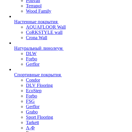
Polivan
Terrapol
Wood Family
Настенные покрытия
AQUAFLOOR Wall
CoRKSTYLE wall
Crona Wall
Натуральный линолеум
DLW
Forbo
Gerflor
Спортивные покрытия
Condor
DLV Flooring
EcoStep
Forbo
FSG
Gerflor
Grabo
Sport Flooring
Tarkett
А-Ф