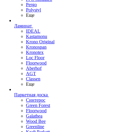
Pergo
Polystyl
Еще
Ламинат
IDEAL
Kastamonu
Krono Original
Kronospan
Kronotex
Loc Floor
Floorwood
Aberhof
AGT
Classen
Еще
Паркетная доска
Синтерос
Green Forest
Floorwood
Galathea
Wood Bee
Greenline
Kraft Parkett