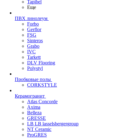
Tapibel
Еще
ПВХ линолеум
Forbo
Gerflor
FSG
Sinteros
Grabo
IVC
Tarkett
DLV Flooring
Polystyl
Пробковые полы
CORKSTYLE
Керамогранит
Atlas Concorde
Axima
Belleza
GRESSE
LB LB lasselsbergergroup
NT Ceramic
ProGRES