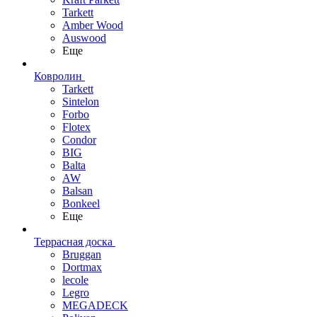
Tarkett
Amber Wood
Auswood
Еще
Ковролин
Tarkett
Sintelon
Forbo
Flotex
Condor
BIG
Balta
AW
Balsan
Bonkeel
Еще
Террасная доска
Bruggan
Dortmax
lecole
Legro
MEGADECK