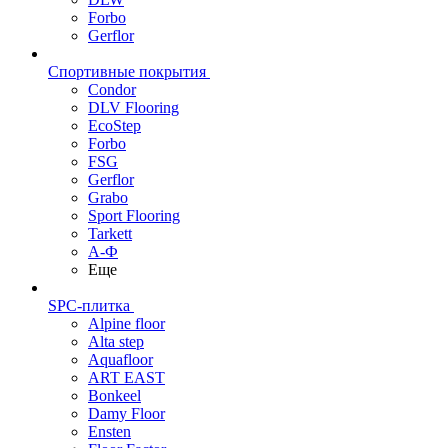
Forbo
Gerflor
Спортивные покрытия
Condor
DLV Flooring
EcoStep
Forbo
FSG
Gerflor
Grabo
Sport Flooring
Tarkett
А-Ф
Еще
SPC-плитка
Alpine floor
Alta step
Aquafloor
ART EAST
Bonkeel
Damy Floor
Ensten