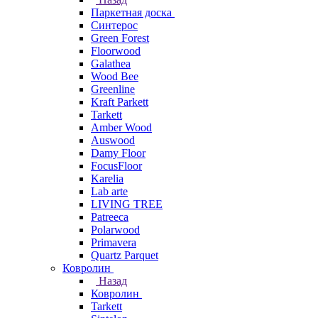
Паркетная доска
Синтерос
Green Forest
Floorwood
Galathea
Wood Bee
Greenline
Kraft Parkett
Tarkett
Amber Wood
Auswood
Damy Floor
FocusFloor
Karelia
Lab arte
LIVING TREE
Patreeca
Polarwood
Primavera
Quartz Parquet
Ковролин
Назад
Ковролин
Tarkett