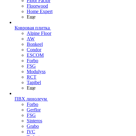
Floor Factor
Floorwood
Home Expert
Еще
Ковровая плитка
Alpine Floor
AW
Bonkeel
Condor
ESCOM
Forbo
FSG
Modulyss
RCT
Tapibel
Еще
ПВХ линолеум
Forbo
Gerflor
FSG
Sinteros
Grabo
IVC