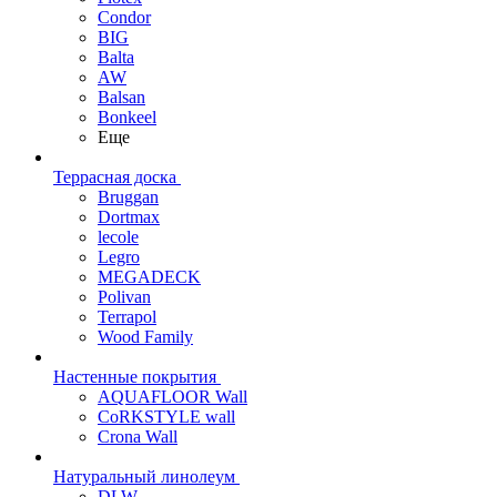
Condor
BIG
Balta
AW
Balsan
Bonkeel
Еще
Террасная доска
Bruggan
Dortmax
lecole
Legro
MEGADECK
Polivan
Terrapol
Wood Family
Настенные покрытия
AQUAFLOOR Wall
CoRKSTYLE wall
Crona Wall
Натуральный линолеум
DLW