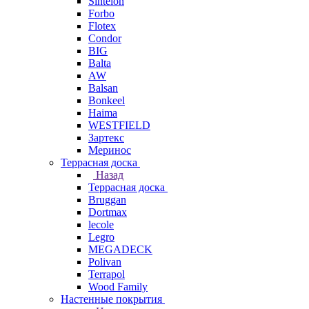
Sintelon
Forbo
Flotex
Condor
BIG
Balta
AW
Balsan
Bonkeel
Haima
WESTFIELD
Зартекс
Меринос
Террасная доска
Назад
Террасная доска
Bruggan
Dortmax
lecole
Legro
MEGADECK
Polivan
Terrapol
Wood Family
Настенные покрытия