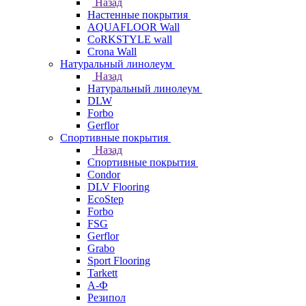
Назад
Настенные покрытия
AQUAFLOOR Wall
CoRKSTYLE wall
Crona Wall
Натуральный линолеум
Назад
Натуральный линолеум
DLW
Forbo
Gerflor
Спортивные покрытия
Назад
Спортивные покрытия
Condor
DLV Flooring
EcoStep
Forbo
FSG
Gerflor
Grabo
Sport Flooring
Tarkett
А-Ф
Резипол