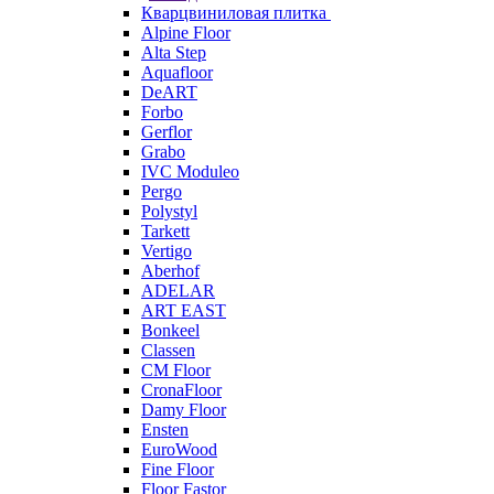
Кварцвиниловая плитка
Alpine Floor
Alta Step
Aquafloor
DeART
Forbo
Gerflor
Grabo
IVC Moduleo
Pergo
Polystyl
Tarkett
Vertigo
Aberhof
ADELAR
ART EAST
Bonkeel
Classen
CM Floor
CronaFloor
Damy Floor
Ensten
EuroWood
Fine Floor
Floor Fastor