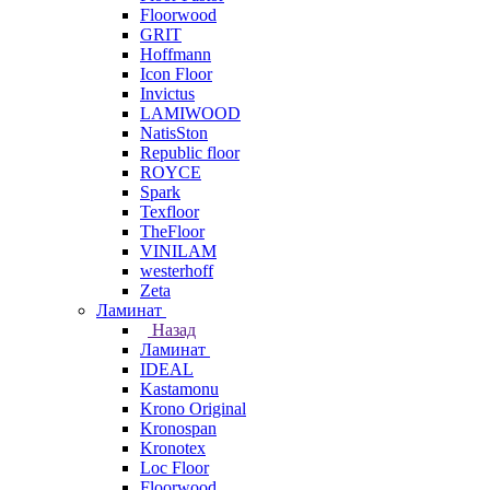
Floorwood
GRIT
Hoffmann
Icon Floor
Invictus
LAMIWOOD
NatisSton
Republic floor
ROYCE
Spark
Texfloor
TheFloor
VINILAM
westerhoff
Zeta
Ламинат
Назад
Ламинат
IDEAL
Kastamonu
Krono Original
Kronospan
Kronotex
Loc Floor
Floorwood