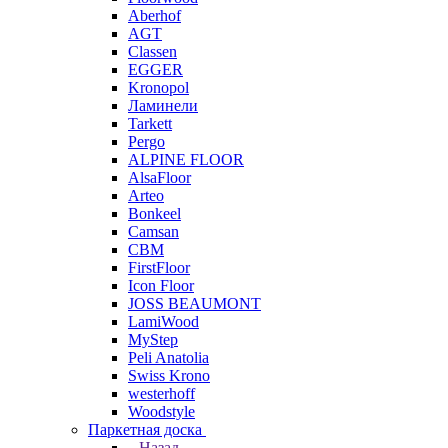
Aberhof
AGT
Classen
EGGER
Kronopol
Ламинели
Tarkett
Pergo
ALPINE FLOOR
AlsaFloor
Arteo
Bonkeel
Camsan
CBM
FirstFloor
Icon Floor
JOSS BEAUMONT
LamiWood
MyStep
Peli Anatolia
Swiss Krono
westerhoff
Woodstyle
Паркетная доска
Назад