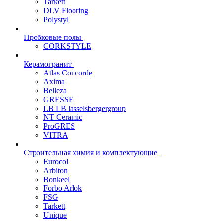
Tarkett
DLV Flooring
Polystyl
Пробковые полы
CORKSTYLE
Керамогранит
Atlas Concorde
Axima
Belleza
GRESSE
LB LB lasselsbergergroup
NT Ceramic
ProGRES
VITRA
Строительная химия и комплектующие
Eurocol
Arbiton
Bonkeel
Forbo Arlok
FSG
Tarkett
Unique