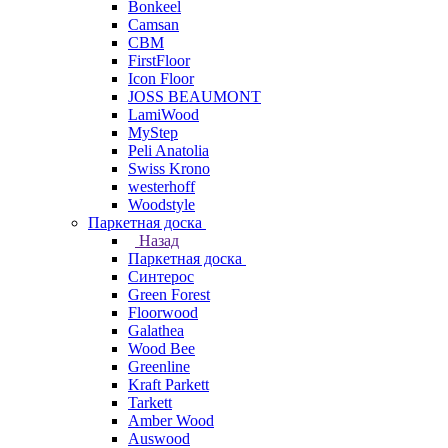
Bonkeel
Camsan
CBM
FirstFloor
Icon Floor
JOSS BEAUMONT
LamiWood
MyStep
Peli Anatolia
Swiss Krono
westerhoff
Woodstyle
Паркетная доска
Назад
Паркетная доска
Синтерос
Green Forest
Floorwood
Galathea
Wood Bee
Greenline
Kraft Parkett
Tarkett
Amber Wood
Auswood