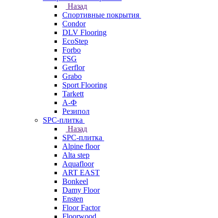
Назад
Спортивные покрытия
Condor
DLV Flooring
EcoStep
Forbo
FSG
Gerflor
Grabo
Sport Flooring
Tarkett
А-Ф
Резипол
SPC-плитка
Назад
SPC-плитка
Alpine floor
Alta step
Aquafloor
ART EAST
Bonkeel
Damy Floor
Ensten
Floor Factor
Floorwood