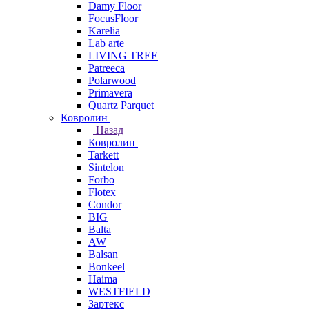
Damy Floor
FocusFloor
Karelia
Lab arte
LIVING TREE
Patreeca
Polarwood
Primavera
Quartz Parquet
Ковролин
Назад
Ковролин
Tarkett
Sintelon
Forbo
Flotex
Condor
BIG
Balta
AW
Balsan
Bonkeel
Haima
WESTFIELD
Зартекс