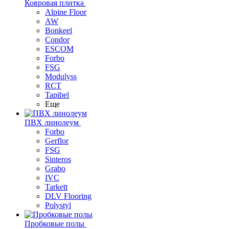
Ковровая плитка
Alpine Floor
AW
Bonkeel
Condor
ESCOM
Forbo
FSG
Modulyss
RCT
Tapibel
Еще
ПВХ линолеум
Forbo
Gerflor
FSG
Sinteros
Grabo
IVC
Tarkett
DLV Flooring
Polystyl
Пробковые полы