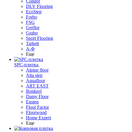
Condor
DLV Flooring
EcoStep
Forbo
FSG
Gerflor
Grabo
Sport Flooring
Tarkett
А-Ф
Еще
SPC-плитка
Alpine floor
Alta step
Aquafloor
ART EAST
Bonkeel
Damy Floor
Ensten
Floor Factor
Floorwood
Home Expert
Еще