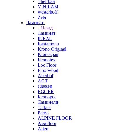
TheFloor
VINILAM
westerhoff
Zeta
Ламинат
Назад
Ламинат
IDEAL
Kastamonu
Krono Original
Kronospan
Kronotex
Loc Floor
Floorwood
Aberhof
AGT
Classen
EGGER
Kronopol
Ламинели
Tarkett
Pergo
ALPINE FLOOR
AlsaFloor
Arteo