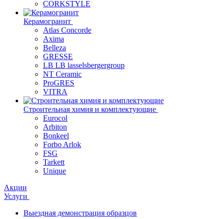
CORKSTYLE
Керамогранит
Atlas Concorde
Axima
Belleza
GRESSE
LB LB lasselsbergergroup
NT Ceramic
ProGRES
VITRA
Строительная химия и комплектующие
Eurocol
Arbiton
Bonkeel
Forbo Arlok
FSG
Tarkett
Unique
Акции
Услуги
Выездная демонстрация образцов