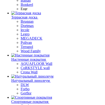
Balsan
Bonkeel
Еще
Террасная доска
Bruggan
Dortmax
lecole
Legro
MEGADECK
Polivan
Terrapol
Wood Family
Настенные покрытия
AQUAFLOOR Wall
CoRKSTYLE wall
Crona Wall
Натуральный линолеум
DLW
Forbo
Gerflor
Спортивные покрытия