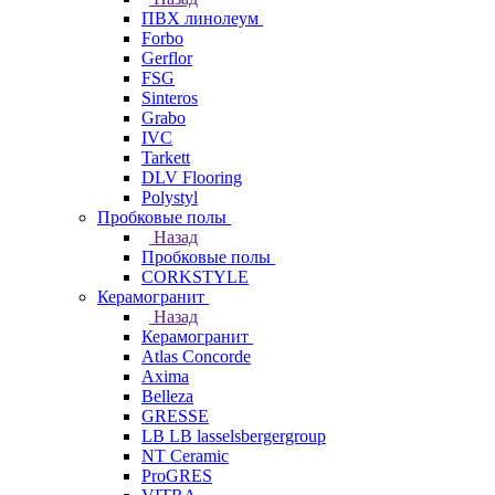
ПВХ линолеум
Forbo
Gerflor
FSG
Sinteros
Grabo
IVC
Tarkett
DLV Flooring
Polystyl
Пробковые полы
Назад
Пробковые полы
CORKSTYLE
Керамогранит
Назад
Керамогранит
Atlas Concorde
Axima
Belleza
GRESSE
LB LB lasselsbergergroup
NT Ceramic
ProGRES