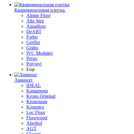
Кварцвиниловая плитка
Alpine Floor
Alta Step
Aquafloor
DeART
Forbo
Gerflor
Grabo
IVC Moduleo
Pergo
Polystyl
Еще
Ламинат
IDEAL
Kastamonu
Krono Original
Kronospan
Kronotex
Loc Floor
Floorwood
Aberhof
AGT
Classen