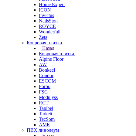
Home Expert
ICON
Invictus
NatisSton
ROYCE
Wonderfull
Zeta
Ковровая плитка
Назад
Ковровая плитка
Alpine Floor
AW
Bonkeel
Condor
ESCOM
Forbo
FSG
Modulyss
RCT
Tapibel
Tarkett
TecSom
АМК
ПВХ линолеум
Назад