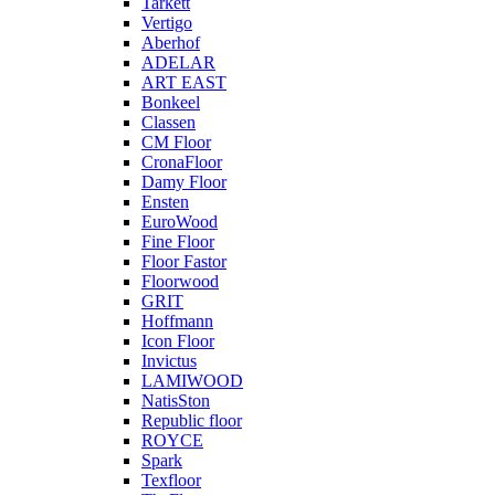
Tarkett
Vertigo
Aberhof
ADELAR
ART EAST
Bonkeel
Classen
CM Floor
CronaFloor
Damy Floor
Ensten
EuroWood
Fine Floor
Floor Fastor
Floorwood
GRIT
Hoffmann
Icon Floor
Invictus
LAMIWOOD
NatisSton
Republic floor
ROYCE
Spark
Texfloor