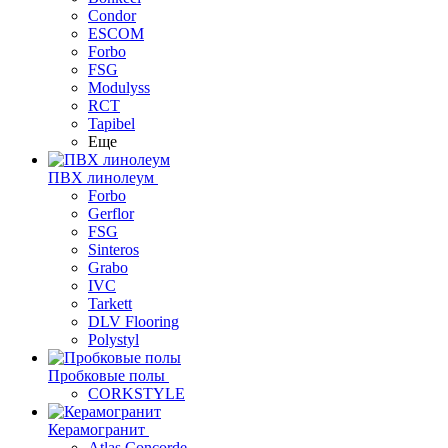
Condor
ESCOM
Forbo
FSG
Modulyss
RCT
Tapibel
Еще
ПВХ линолеум
Forbo
Gerflor
FSG
Sinteros
Grabo
IVC
Tarkett
DLV Flooring
Polystyl
Пробковые полы
CORKSTYLE
Керамогранит
Atlas Concorde