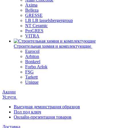
Axima
Belleza
GRESSE
LB LB lasselsbergergroup
NT Ceramic
ProGRES
VITRA
Строительная химия и комплектующие
Eurocol
Arbiton
Bonkeel
Forbo Arlok
FSG
Tarkett
Unique
Акции
Услуги
Выездная демонстрация образцов
Пол под ключ
Онлайн-презентация товаров
Доставка