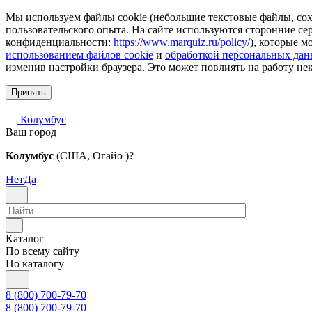
Мы используем файлы cookie (небольшие текстовые файлы, сохр
пользовательского опыта. На сайте используются сторонние с
конфиденциальности:
https://www.marquiz.ru/policy/
), которые м
использованием файлов cookie
и
обработкой персональных да
изменив настройки браузера. Это может повлиять на работу не
Принять
Колумбус
Ваш город
Колумбус
(США, Огайо )?
Нет
Да
Каталог
По всему сайту
По каталогу
8 (800) 700-79-70
8 (800) 700-79-70