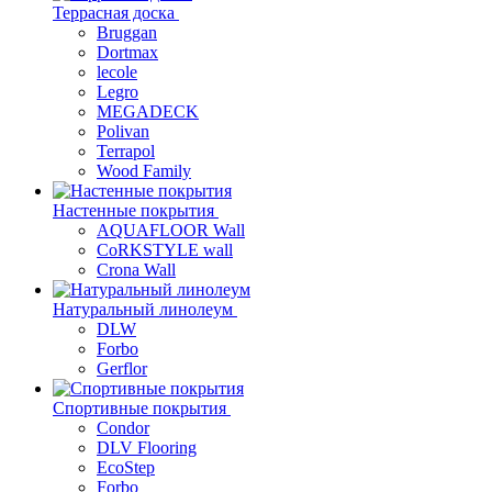
Террасная доска
Bruggan
Dortmax
lecole
Legro
MEGADECK
Polivan
Terrapol
Wood Family
Настенные покрытия
AQUAFLOOR Wall
CoRKSTYLE wall
Crona Wall
Натуральный линолеум
DLW
Forbo
Gerflor
Спортивные покрытия
Condor
DLV Flooring
EcoStep
Forbo