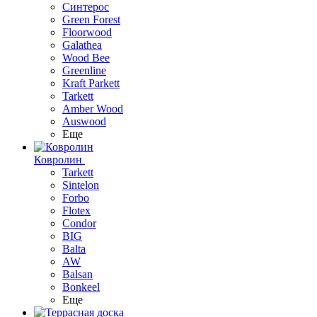
Синтерос
Green Forest
Floorwood
Galathea
Wood Bee
Greenline
Kraft Parkett
Tarkett
Amber Wood
Auswood
Еще
Ковролин
Tarkett
Sintelon
Forbo
Flotex
Condor
BIG
Balta
AW
Balsan
Bonkeel
Еще