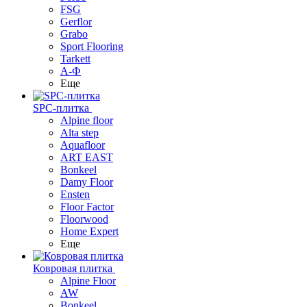
FSG
Gerflor
Grabo
Sport Flooring
Tarkett
А-Ф
Еще
SPC-плитка
Alpine floor
Alta step
Aquafloor
ART EAST
Bonkeel
Damy Floor
Ensten
Floor Factor
Floorwood
Home Expert
Еще
Ковровая плитка
Alpine Floor
AW
Bonkeel