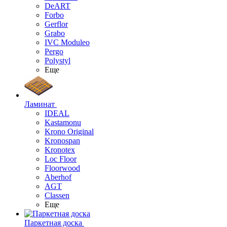
DeART
Forbo
Gerflor
Grabo
IVC Moduleo
Pergo
Polystyl
Еще
Ламинат
IDEAL
Kastamonu
Krono Original
Kronospan
Kronotex
Loc Floor
Floorwood
Aberhof
AGT
Classen
Еще
Паркетная доска