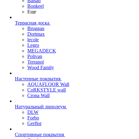
Balsan
Bonkeel
Еще
Террасная доска
Bruggan
Dortmax
lecole
Legro
MEGADECK
Polivan
Terrapol
Wood Family
Настенные покрытия
AQUAFLOOR Wall
CoRKSTYLE wall
Crona Wall
Натуральный линолеум
DLW
Forbo
Gerflor
Спортивные покрытия