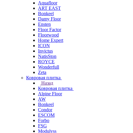
Aquafloor
ART EAST
Bonkeel
Damy Floor
Ensten
Floor Factor
Floorwood
Home Expert
ICON
Invictus
NatisSton
ROYCE
Wonderfull
Zeta
Ковровая плитка
Назад
Ковровая плитка
Alpine Floor
AW
Bonkeel
Condor
ESCOM
Forbo
FSG
Modulyss