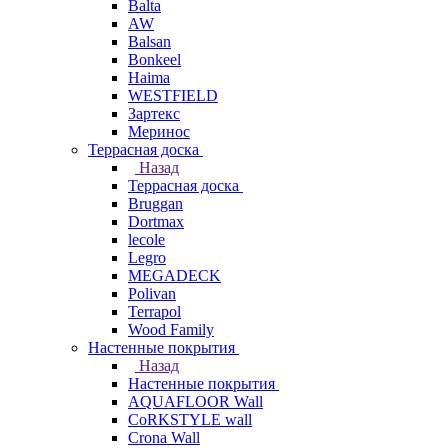
Balta
AW
Balsan
Bonkeel
Haima
WESTFIELD
Зартекс
Меринос
Террасная доска
Назад
Террасная доска
Bruggan
Dortmax
lecole
Legro
MEGADECK
Polivan
Terrapol
Wood Family
Настенные покрытия
Назад
Настенные покрытия
AQUAFLOOR Wall
CoRKSTYLE wall
Crona Wall