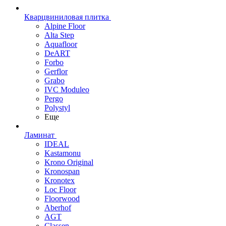
Кварцвиниловая плитка
Alpine Floor
Alta Step
Aquafloor
DeART
Forbo
Gerflor
Grabo
IVC Moduleo
Pergo
Polystyl
Еще
Ламинат
IDEAL
Kastamonu
Krono Original
Kronospan
Kronotex
Loc Floor
Floorwood
Aberhof
AGT
Classen