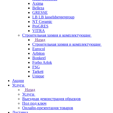
Axima
Belleza
GRESSE
LB LB lasselsbergergroup
NT Ceramic
ProGRES
VITRA
Строительная химия и комплектующие
Назад
Строительная химия и комплектующие
Eurocol
Arbiton
Bonkeel
Forbo Arlok
FSG
Tarkett
Unique
Акции
Услуги
Назад
Услуги
Выездная демонстрация образцов
Пол под ключ
Онлайн-презентация товаров
Доставка