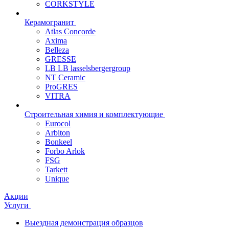
CORKSTYLE
Керамогранит
Atlas Concorde
Axima
Belleza
GRESSE
LB LB lasselsbergergroup
NT Ceramic
ProGRES
VITRA
Строительная химия и комплектующие
Eurocol
Arbiton
Bonkeel
Forbo Arlok
FSG
Tarkett
Unique
Акции
Услуги
Выездная демонстрация образцов