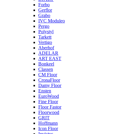
Forbo
Gerflor
Grabo
IVC Moduleo
Pergo
Polystyl
Tarkett
Vertigo
Aberhof
ADELAR
ART EAST
Bonkeel
Classen
CM Floor
CronaFloor
Damy Floor
Ensten
EuroWood
Fine Floor
Floor Fastor
Floorwood
GRIT
Hoffmann
Icon Floor
Invictus