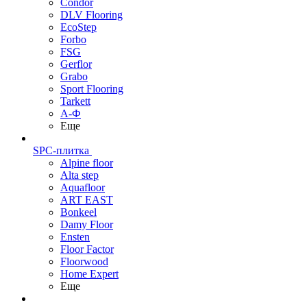
Condor
DLV Flooring
EcoStep
Forbo
FSG
Gerflor
Grabo
Sport Flooring
Tarkett
А-Ф
Еще
SPC-плитка
Alpine floor
Alta step
Aquafloor
ART EAST
Bonkeel
Damy Floor
Ensten
Floor Factor
Floorwood
Home Expert
Еще