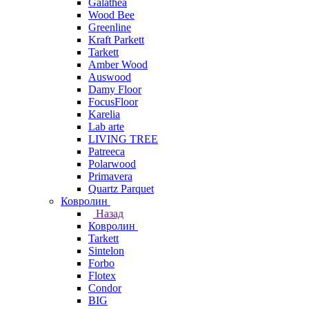
Galathea
Wood Bee
Greenline
Kraft Parkett
Tarkett
Amber Wood
Auswood
Damy Floor
FocusFloor
Karelia
Lab arte
LIVING TREE
Patreeca
Polarwood
Primavera
Quartz Parquet
Ковролин
Назад
Ковролин
Tarkett
Sintelon
Forbo
Flotex
Condor
BIG