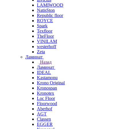
LAMIWOOD
NatisSton
Republic floor
ROYCE
Spark
Texfloor
TheFloor
VINILAM
westerhoff
Zeta
Ламинат
Назад
Ламинат
IDEAL
Kastamonu
Krono Original
Kronospan
Kronotex
Loc Floor
Floorwood
Aberhof
AGT
Classen
EGGER