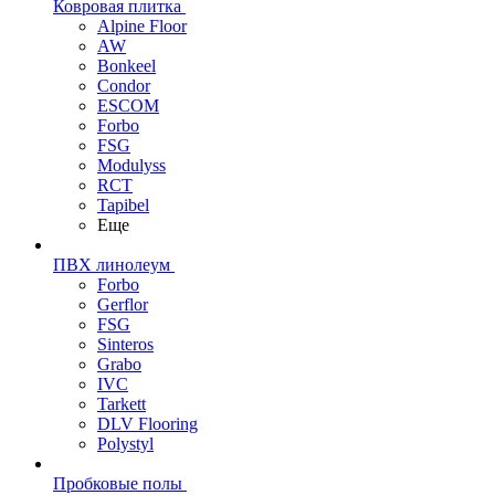
Ковровая плитка
Alpine Floor
AW
Bonkeel
Condor
ESCOM
Forbo
FSG
Modulyss
RCT
Tapibel
Еще
ПВХ линолеум
Forbo
Gerflor
FSG
Sinteros
Grabo
IVC
Tarkett
DLV Flooring
Polystyl
Пробковые полы