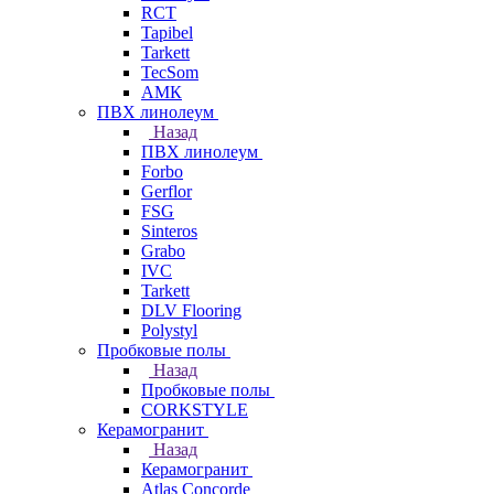
RCT
Tapibel
Tarkett
TecSom
АМК
ПВХ линолеум
Назад
ПВХ линолеум
Forbo
Gerflor
FSG
Sinteros
Grabo
IVC
Tarkett
DLV Flooring
Polystyl
Пробковые полы
Назад
Пробковые полы
CORKSTYLE
Керамогранит
Назад
Керамогранит
Atlas Concorde