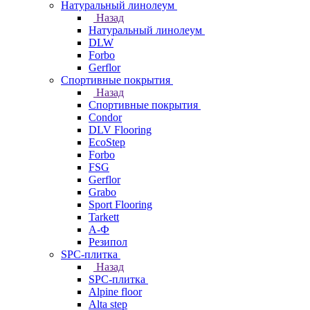
Натуральный линолеум
Назад
Натуральный линолеум
DLW
Forbo
Gerflor
Спортивные покрытия
Назад
Спортивные покрытия
Condor
DLV Flooring
EcoStep
Forbo
FSG
Gerflor
Grabo
Sport Flooring
Tarkett
А-Ф
Резипол
SPC-плитка
Назад
SPC-плитка
Alpine floor
Alta step