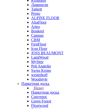
Kronopol
Ламинели
Tarkett
Pergo
ALPINE FLOOR
AlsaFloor
Arteo
Bonkeel
Camsan
CBM
FirstFloor
Icon Floor
JOSS BEAUMONT
LamiWood
MyStep
Peli Anatolia
Swiss Krono
westerhoff
Woodstyle
Паркетная доска
Назад
Паркетная доска
Синтерос
Green Forest
Floorwood