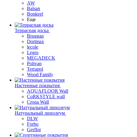
AW
Balsan
Bonkeel
Еще
Террасная доска
Bruggan
Dortmax
lecole
Legro
MEGADECK
Polivan
Terrapol
Wood Family
Настенные покрытия
AQUAFLOOR Wall
CoRKSTYLE wall
Crona Wall
Натуральный линолеум
DLW
Forbo
Gerflor