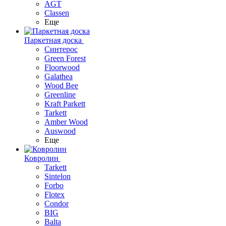
AGT
Classen
Еще
Паркетная доска
Синтерос
Green Forest
Floorwood
Galathea
Wood Bee
Greenline
Kraft Parkett
Tarkett
Amber Wood
Auswood
Еще
Ковролин
Tarkett
Sintelon
Forbo
Flotex
Condor
BIG
Balta