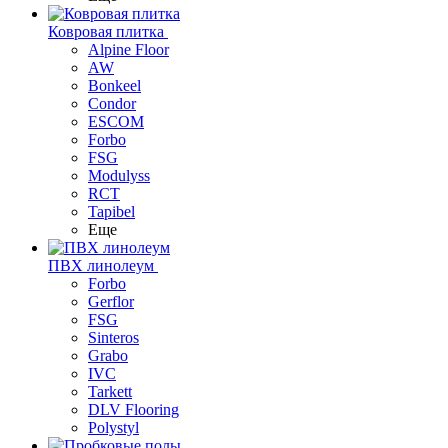
Ковровая плитка
Alpine Floor
AW
Bonkeel
Condor
ESCOM
Forbo
FSG
Modulyss
RCT
Tapibel
Еще
ПВХ линолеум
Forbo
Gerflor
FSG
Sinteros
Grabo
IVC
Tarkett
DLV Flooring
Polystyl