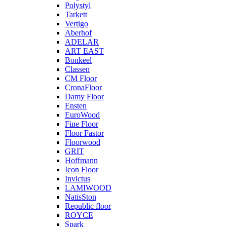
Polystyl
Tarkett
Vertigo
Aberhof
ADELAR
ART EAST
Bonkeel
Classen
CM Floor
CronaFloor
Damy Floor
Ensten
EuroWood
Fine Floor
Floor Fastor
Floorwood
GRIT
Hoffmann
Icon Floor
Invictus
LAMIWOOD
NatisSton
Republic floor
ROYCE
Spark