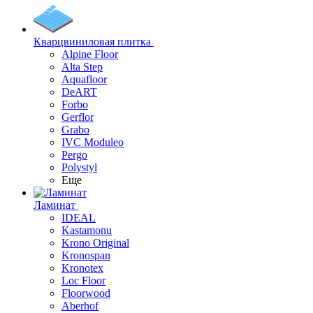
Кварцвиниловая плитка
Alpine Floor
Alta Step
Aquafloor
DeART
Forbo
Gerflor
Grabo
IVC Moduleo
Pergo
Polystyl
Еще
Ламинат
IDEAL
Kastamonu
Krono Original
Kronospan
Kronotex
Loc Floor
Floorwood
Aberhof