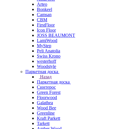
Arteo
Bonkeel
Camsan
CBM
FirstFloor
Icon Floor
JOSS BEAUMONT
LamiWood
MyStep
Peli Anatolia
Swiss Krono
westerhoff
Woodstyle
Паркетная доска
Назад
Паркетная доска
Синтерос
Green Forest
Floorwood
Galathea
Wood Bee
Greenline
Kraft Parkett
Tarkett
Amber Wood