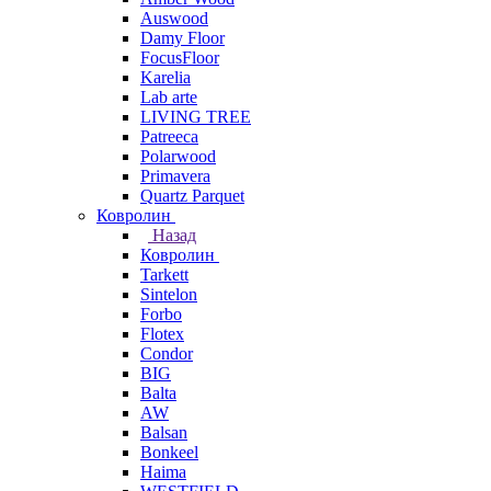
Auswood
Damy Floor
FocusFloor
Karelia
Lab arte
LIVING TREE
Patreeca
Polarwood
Primavera
Quartz Parquet
Ковролин
Назад
Ковролин
Tarkett
Sintelon
Forbo
Flotex
Condor
BIG
Balta
AW
Balsan
Bonkeel
Haima