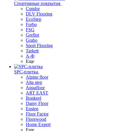
Спортивные покрытия
Condor
DLV Flooring
EcoStep
Forbo
FSG
Gerflor
Grabo
Sport Flooring
Tarkett
А-Ф
Еще
SPC-плитка
Alpine floor
Alta step
Aquafloor
ART EAST
Bonkeel
Damy Floor
Ensten
Floor Factor
Floorwood
Home Expert
Еще