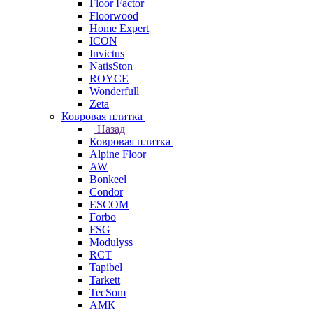
Floor Factor
Floorwood
Home Expert
ICON
Invictus
NatisSton
ROYCE
Wonderfull
Zeta
Ковровая плитка
Назад
Ковровая плитка
Alpine Floor
AW
Bonkeel
Condor
ESCOM
Forbo
FSG
Modulyss
RCT
Tapibel
Tarkett
TecSom
АМК