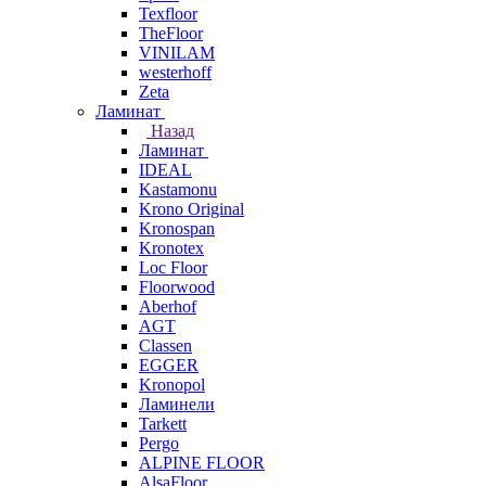
Texfloor
TheFloor
VINILAM
westerhoff
Zeta
Ламинат
Назад
Ламинат
IDEAL
Kastamonu
Krono Original
Kronospan
Kronotex
Loc Floor
Floorwood
Aberhof
AGT
Classen
EGGER
Kronopol
Ламинели
Tarkett
Pergo
ALPINE FLOOR
AlsaFloor