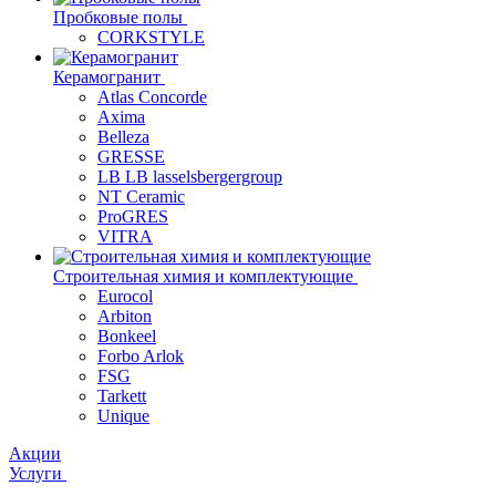
Пробковые полы
CORKSTYLE
Керамогранит
Atlas Concorde
Axima
Belleza
GRESSE
LB LB lasselsbergergroup
NT Ceramic
ProGRES
VITRA
Строительная химия и комплектующие
Eurocol
Arbiton
Bonkeel
Forbo Arlok
FSG
Tarkett
Unique
Акции
Услуги