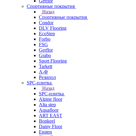
Gerflor
Спортивные покрытия
Назад
Спортивные покрытия
Condor
DLV Flooring
EcoStep
Forbo
FSG
Gerflor
Grabo
Sport Flooring
Tarkett
А-Ф
Резипол
SPC-плитка
Назад
SPC-плитка
Alpine floor
Alta step
Aquafloor
ART EAST
Bonkeel
Damy Floor
Ensten