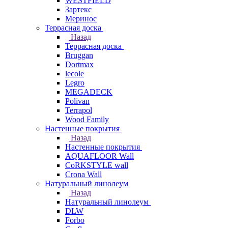
WESTFIELD
Зартекс
Меринос
Террасная доска
Назад
Террасная доска
Bruggan
Dortmax
lecole
Legro
MEGADECK
Polivan
Terrapol
Wood Family
Настенные покрытия
Назад
Настенные покрытия
AQUAFLOOR Wall
CoRKSTYLE wall
Crona Wall
Натуральный линолеум
Назад
Натуральный линолеум
DLW
Forbo