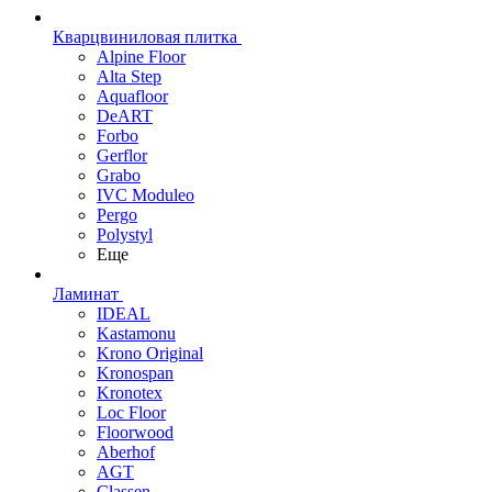
Кварцвиниловая плитка
Alpine Floor
Alta Step
Aquafloor
DeART
Forbo
Gerflor
Grabo
IVC Moduleo
Pergo
Polystyl
Еще
Ламинат
IDEAL
Kastamonu
Krono Original
Kronospan
Kronotex
Loc Floor
Floorwood
Aberhof
AGT
Classen