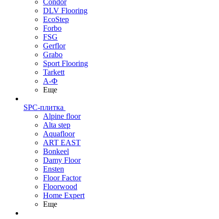
Condor
DLV Flooring
EcoStep
Forbo
FSG
Gerflor
Grabo
Sport Flooring
Tarkett
А-Ф
Еще
SPC-плитка
Alpine floor
Alta step
Aquafloor
ART EAST
Bonkeel
Damy Floor
Ensten
Floor Factor
Floorwood
Home Expert
Еще