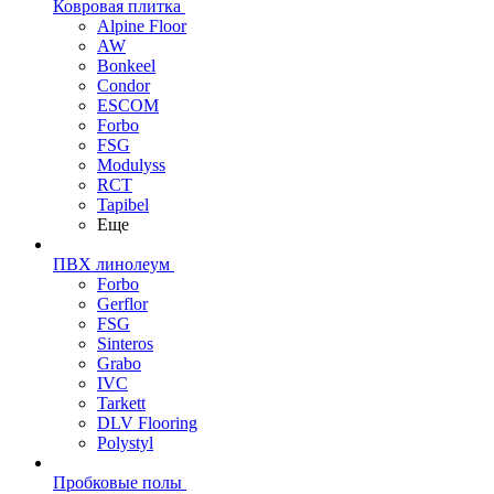
Ковровая плитка
Alpine Floor
AW
Bonkeel
Condor
ESCOM
Forbo
FSG
Modulyss
RCT
Tapibel
Еще
ПВХ линолеум
Forbo
Gerflor
FSG
Sinteros
Grabo
IVC
Tarkett
DLV Flooring
Polystyl
Пробковые полы