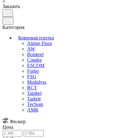
5
Заказать
Категория
Ковровая плитка
Alpine Floor
AW
Bonkeel
Condor
ESCOM
Forbo
FSG
Modulyss
RCT
Tapibel
Tarkett
TecSom
АМК
Фильтр
Цена