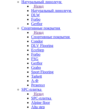
Натуральный линолеум
Назад
Натуральный линолеум
DLW
Forbo
Gerflor
Спортивные покрытия
Назад
Спортивные покрытия
Condor
DLV Flooring
EcoStep
Forbo
FSG
Gerflor
Grabo
Sport Flooring
Tarkett
А-Ф
Резипол
SPC-плитка
Назад
SPC-плитка
Alpine floor
Alta step