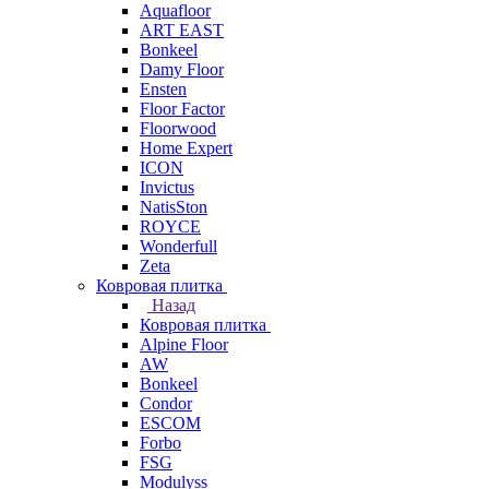
Aquafloor
ART EAST
Bonkeel
Damy Floor
Ensten
Floor Factor
Floorwood
Home Expert
ICON
Invictus
NatisSton
ROYCE
Wonderfull
Zeta
Ковровая плитка
Назад
Ковровая плитка
Alpine Floor
AW
Bonkeel
Condor
ESCOM
Forbo
FSG
Modulyss