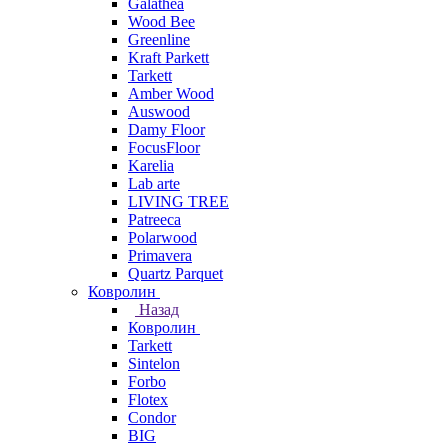
Galathea
Wood Bee
Greenline
Kraft Parkett
Tarkett
Amber Wood
Auswood
Damy Floor
FocusFloor
Karelia
Lab arte
LIVING TREE
Patreeca
Polarwood
Primavera
Quartz Parquet
Ковролин
Назад
Ковролин
Tarkett
Sintelon
Forbo
Flotex
Condor
BIG