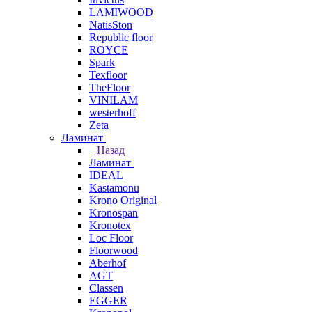
LAMIWOOD
NatisSton
Republic floor
ROYCE
Spark
Texfloor
TheFloor
VINILAM
westerhoff
Zeta
Ламинат
Назад
Ламинат
IDEAL
Kastamonu
Krono Original
Kronospan
Kronotex
Loc Floor
Floorwood
Aberhof
AGT
Classen
EGGER