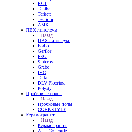
RCT
Tapibel
Tarkett
TecSom
АМК
ПВХ линолеум
Назад
ПВХ линолеум
Forbo
Gerflor
FSG
Sinteros
Grabo
IVC
Tarkett
DLV Flooring
Polystyl
Пробковые полы
Назад
Пробковые полы
CORKSTYLE
Керамогранит
Назад
Керамогранит
Atlas Concorde