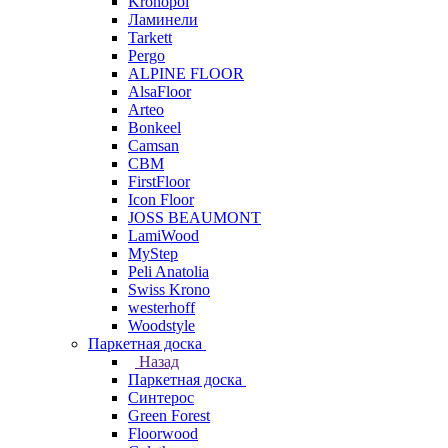
Kronopol
Ламинели
Tarkett
Pergo
ALPINE FLOOR
AlsaFloor
Arteo
Bonkeel
Camsan
CBM
FirstFloor
Icon Floor
JOSS BEAUMONT
LamiWood
MyStep
Peli Anatolia
Swiss Krono
westerhoff
Woodstyle
Паркетная доска
Назад
Паркетная доска
Синтерос
Green Forest
Floorwood