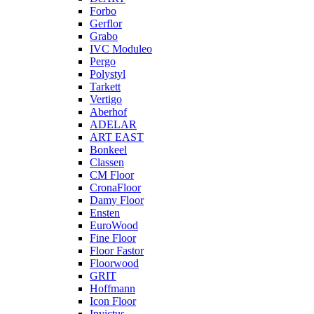
Forbo
Gerflor
Grabo
IVC Moduleo
Pergo
Polystyl
Tarkett
Vertigo
Aberhof
ADELAR
ART EAST
Bonkeel
Classen
CM Floor
CronaFloor
Damy Floor
Ensten
EuroWood
Fine Floor
Floor Fastor
Floorwood
GRIT
Hoffmann
Icon Floor
Invictus