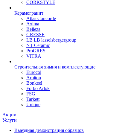
CORKSTYLE
Керамогранит
Atlas Concorde
Axima
Belleza
GRESSE
LB LB lasselsbergergroup
NT Ceramic
ProGRES
VITRA
Строительная химия и комплектующие
Eurocol
Arbiton
Bonkeel
Forbo Arlok
FSG
Tarkett
Unique
Акции
Услуги
Выездная демонстрация образцов