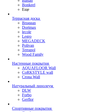
Balsan
Bonkeel
Еще
Террасная доска
Bruggan
Dortmax
lecole
Legro
MEGADECK
Polivan
Terrapol
Wood Family
Настенные покрытия
AQUAFLOOR Wall
CoRKSTYLE wall
Crona Wall
Натуральный линолеум
DLW
Forbo
Gerflor
Спортивные покрытия