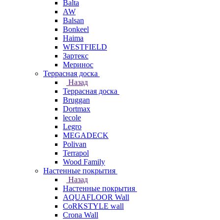
Balta
AW
Balsan
Bonkeel
Haima
WESTFIELD
Зартекс
Меринос
Террасная доска
Назад
Террасная доска
Bruggan
Dortmax
lecole
Legro
MEGADECK
Polivan
Terrapol
Wood Family
Настенные покрытия
Назад
Настенные покрытия
AQUAFLOOR Wall
CoRKSTYLE wall
Crona Wall