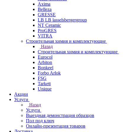
Axima
Belleza
GRESSE
LB LB lasselsbergergroup
NT Ceramic
ProGRES
VITRA
Строительная химия и комплектующие
Назад
Строительная химия и комплектующие
Eurocol
Arbiton
Bonkeel
Forbo Arlok
FSG
Tarkett
Unique
Акции
Услуги
Назад
Услуги
Выездная демонстрация образцов
Пол под ключ
Онлайн-презентация товаров
Доставка