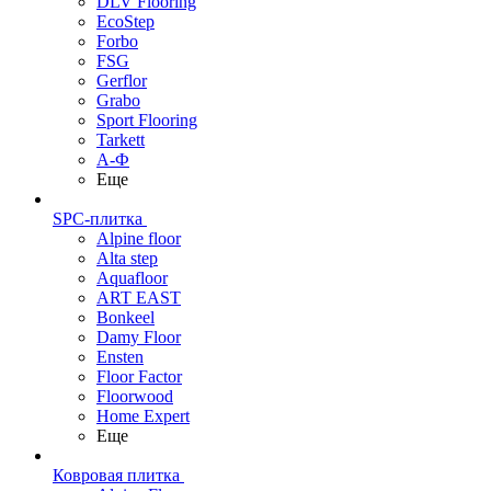
DLV Flooring
EcoStep
Forbo
FSG
Gerflor
Grabo
Sport Flooring
Tarkett
А-Ф
Еще
SPC-плитка
Alpine floor
Alta step
Aquafloor
ART EAST
Bonkeel
Damy Floor
Ensten
Floor Factor
Floorwood
Home Expert
Еще
Ковровая плитка