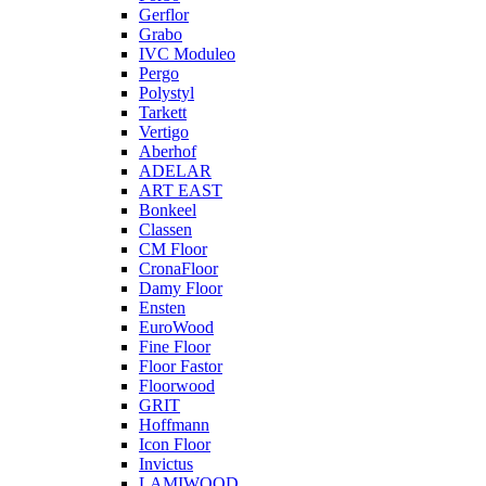
Gerflor
Grabo
IVC Moduleo
Pergo
Polystyl
Tarkett
Vertigo
Aberhof
ADELAR
ART EAST
Bonkeel
Classen
CM Floor
CronaFloor
Damy Floor
Ensten
EuroWood
Fine Floor
Floor Fastor
Floorwood
GRIT
Hoffmann
Icon Floor
Invictus
LAMIWOOD