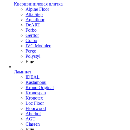
Кварцвиниловая плитка
Alpine Floor
Alta Step
Aquafloor
DeART
Forbo
Gerflor
Grabo
IVC Moduleo
Pergo
Polystyl
Еще
Ламинат
IDEAL
Kastamonu
Krono Original
Kronospan
Kronotex
Loc Floor
Floorwood
Aberhof
AGT
Classen
Еще