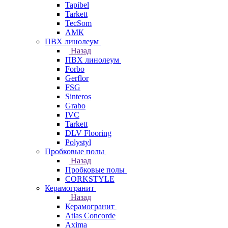
Tapibel
Tarkett
TecSom
АМК
ПВХ линолеум
Назад
ПВХ линолеум
Forbo
Gerflor
FSG
Sinteros
Grabo
IVC
Tarkett
DLV Flooring
Polystyl
Пробковые полы
Назад
Пробковые полы
CORKSTYLE
Керамогранит
Назад
Керамогранит
Atlas Concorde
Axima