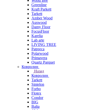
Wood Bee
Greenline
Kraft Parkett
Tarkett
Amber Wood
Auswood
Damy Floor
FocusFloor
Karelia
Lab arte
LIVING TREE
Patreeca
Polarwood
Primavera
Quartz Parquet
Ковролин
Назад
Ковролин
Tarkett
Sintelon
Forbo
Flotex
Condor
BIG
Balta