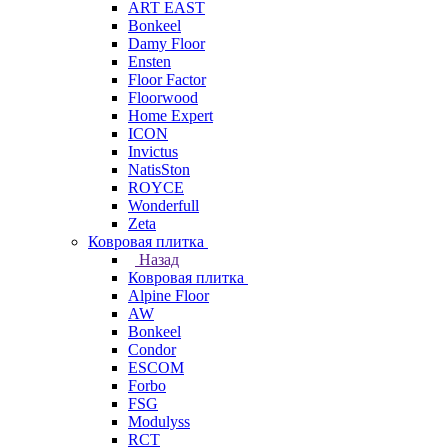
ART EAST
Bonkeel
Damy Floor
Ensten
Floor Factor
Floorwood
Home Expert
ICON
Invictus
NatisSton
ROYCE
Wonderfull
Zeta
Ковровая плитка
Назад
Ковровая плитка
Alpine Floor
AW
Bonkeel
Condor
ESCOM
Forbo
FSG
Modulyss
RCT