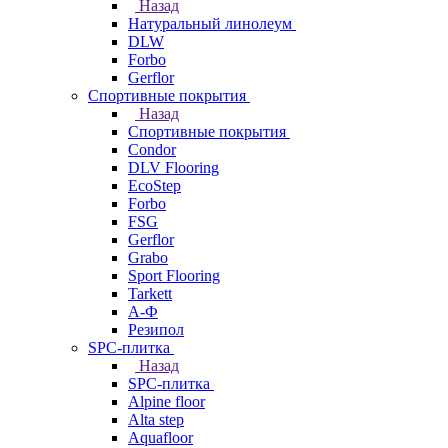
Назад
Натуральный линолеум
DLW
Forbo
Gerflor
Спортивные покрытия
Назад
Спортивные покрытия
Condor
DLV Flooring
EcoStep
Forbo
FSG
Gerflor
Grabo
Sport Flooring
Tarkett
А-Ф
Резипол
SPC-плитка
Назад
SPC-плитка
Alpine floor
Alta step
Aquafloor