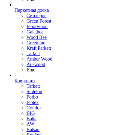
Паркетная доска
Синтерос
Green Forest
Floorwood
Galathea
Wood Bee
Greenline
Kraft Parkett
Tarkett
Amber Wood
Auswood
Еще
Ковролин
Tarkett
Sintelon
Forbo
Flotex
Condor
BIG
Balta
AW
Balsan
Bonkeel