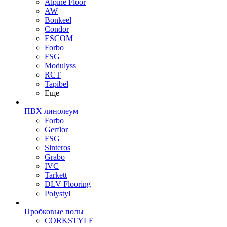
Alpine Floor
AW
Bonkeel
Condor
ESCOM
Forbo
FSG
Modulyss
RCT
Tapibel
Еще
ПВХ линолеум
Forbo
Gerflor
FSG
Sinteros
Grabo
IVC
Tarkett
DLV Flooring
Polystyl
Пробковые полы
CORKSTYLE