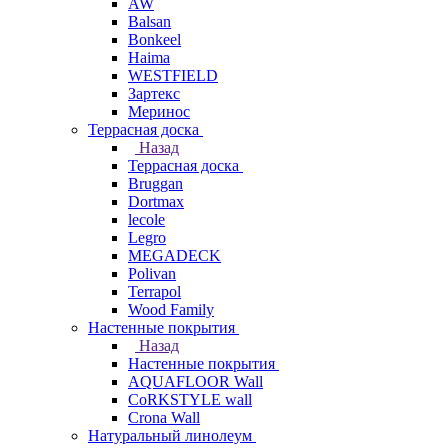
AW
Balsan
Bonkeel
Haima
WESTFIELD
Зартекс
Меринос
Террасная доска
Назад
Террасная доска
Bruggan
Dortmax
lecole
Legro
MEGADECK
Polivan
Terrapol
Wood Family
Настенные покрытия
Назад
Настенные покрытия
AQUAFLOOR Wall
CoRKSTYLE wall
Crona Wall
Натуральный линолеум