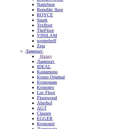
NatisSton
Republic floor
ROYCE
Spark
Texfloor
TheFloor
VINILAM
westerhoff
Zeta
Ламинат
Назад
Ламинат
IDEAL
Kastamonu
Krono Original
Kronospan
Kronotex
Loc Floor
Floorwood
Aberhof
AGT
Classen
EGGER
Kronopol
Ламинели