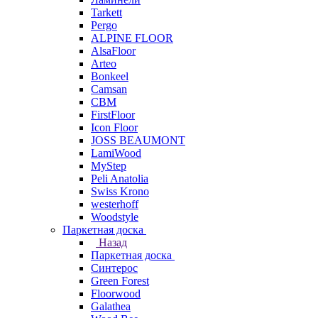
Tarkett
Pergo
ALPINE FLOOR
AlsaFloor
Arteo
Bonkeel
Camsan
CBM
FirstFloor
Icon Floor
JOSS BEAUMONT
LamiWood
MyStep
Peli Anatolia
Swiss Krono
westerhoff
Woodstyle
Паркетная доска
Назад
Паркетная доска
Синтерос
Green Forest
Floorwood
Galathea