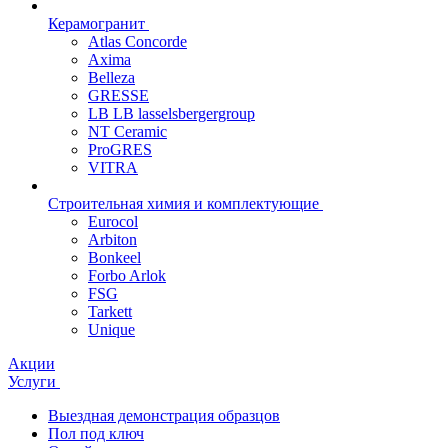
Керамогранит
Atlas Concorde
Axima
Belleza
GRESSE
LB LB lasselsbergergroup
NT Ceramic
ProGRES
VITRA
Строительная химия и комплектующие
Eurocol
Arbiton
Bonkeel
Forbo Arlok
FSG
Tarkett
Unique
Акции
Услуги
Выездная демонстрация образцов
Пол под ключ