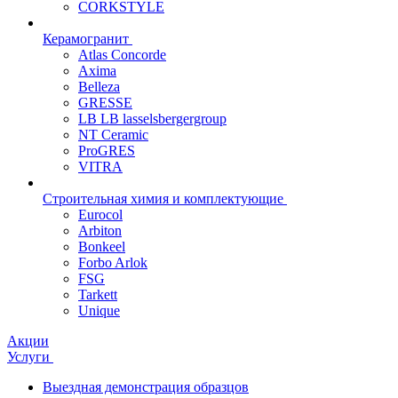
CORKSTYLE
Керамогранит
Atlas Concorde
Axima
Belleza
GRESSE
LB LB lasselsbergergroup
NT Ceramic
ProGRES
VITRA
Строительная химия и комплектующие
Eurocol
Arbiton
Bonkeel
Forbo Arlok
FSG
Tarkett
Unique
Акции
Услуги
Выездная демонстрация образцов