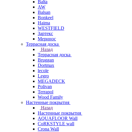
Balta
AW
Balsan
Bonkeel
Haima
WESTFIELD
Зартекс
Меринос
Террасная доска
Назад
Террасная доска
Bruggan
Dortmax
lecole
Legro
MEGADECK
Polivan
Terrapol
Wood Family
Настенные покрытия
Назад
Настенные покрытия
AQUAFLOOR Wall
CoRKSTYLE wall
Crona Wall