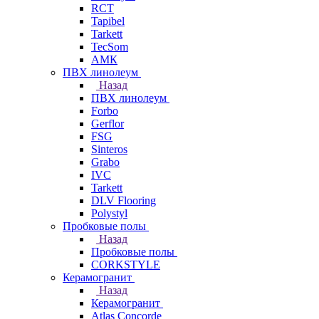
RCT
Tapibel
Tarkett
TecSom
АМК
ПВХ линолеум
Назад
ПВХ линолеум
Forbo
Gerflor
FSG
Sinteros
Grabo
IVC
Tarkett
DLV Flooring
Polystyl
Пробковые полы
Назад
Пробковые полы
CORKSTYLE
Керамогранит
Назад
Керамогранит
Atlas Concorde