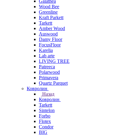
Galathea
Wood Bee
Greenline
Kraft Parkett
Tarkett
Amber Wood
Auswood
Damy Floor
FocusFloor
Karelia
Lab arte
LIVING TREE
Patreeca
Polarwood
Primavera
Quartz Parquet
Ковролин
Назад
Ковролин
Tarkett
Sintelon
Forbo
Flotex
Condor
BIG