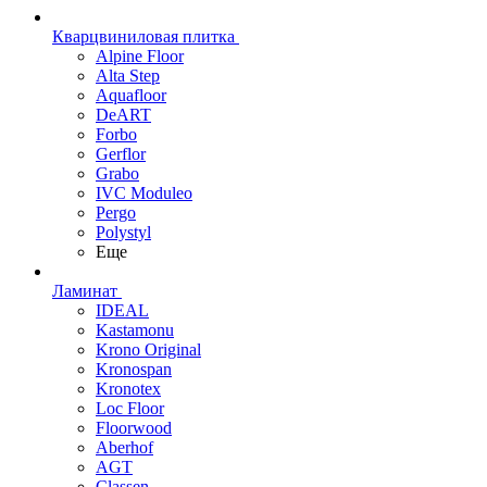
Кварцвиниловая плитка
Alpine Floor
Alta Step
Aquafloor
DeART
Forbo
Gerflor
Grabo
IVC Moduleo
Pergo
Polystyl
Еще
Ламинат
IDEAL
Kastamonu
Krono Original
Kronospan
Kronotex
Loc Floor
Floorwood
Aberhof
AGT
Classen