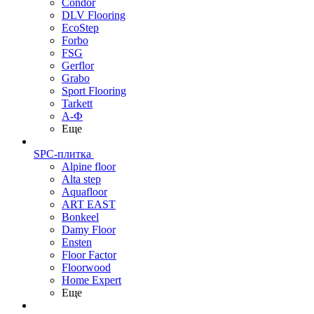
Condor
DLV Flooring
EcoStep
Forbo
FSG
Gerflor
Grabo
Sport Flooring
Tarkett
А-Ф
Еще
SPC-плитка
Alpine floor
Alta step
Aquafloor
ART EAST
Bonkeel
Damy Floor
Ensten
Floor Factor
Floorwood
Home Expert
Еще