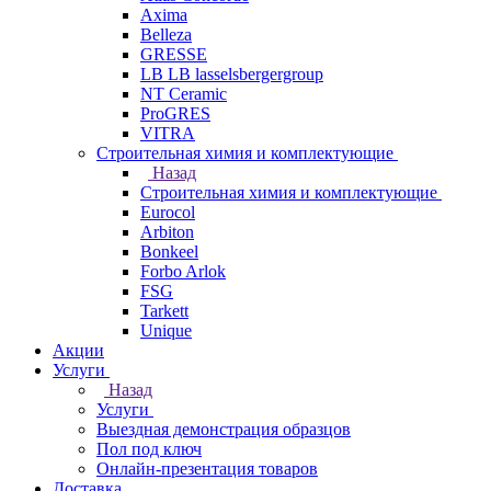
Axima
Belleza
GRESSE
LB LB lasselsbergergroup
NT Ceramic
ProGRES
VITRA
Строительная химия и комплектующие
Назад
Строительная химия и комплектующие
Eurocol
Arbiton
Bonkeel
Forbo Arlok
FSG
Tarkett
Unique
Акции
Услуги
Назад
Услуги
Выездная демонстрация образцов
Пол под ключ
Онлайн-презентация товаров
Доставка