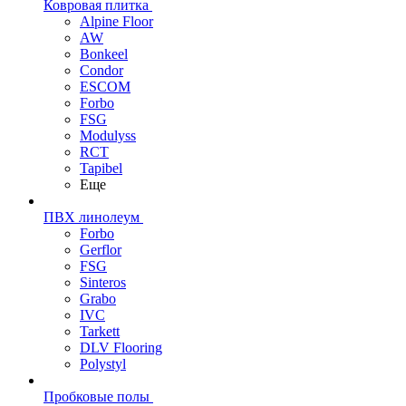
Ковровая плитка
Alpine Floor
AW
Bonkeel
Condor
ESCOM
Forbo
FSG
Modulyss
RCT
Tapibel
Еще
ПВХ линолеум
Forbo
Gerflor
FSG
Sinteros
Grabo
IVC
Tarkett
DLV Flooring
Polystyl
Пробковые полы