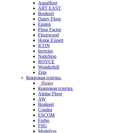
Aquafloor
ART EAST
Bonkeel
Damy Floor
Ensten
Floor Factor
Floorwood
Home Expert
ICON
Invictus
NatisSton
ROYCE
Wonderfull
Zeta
Ковровая плитка
Назад
Ковровая плитка
Alpine Floor
AW
Bonkeel
Condor
ESCOM
Forbo
FSG
Modulyss