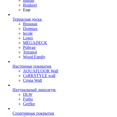
Balsan
Bonkeel
Еще
Террасная доска
Bruggan
Dortmax
lecole
Legro
MEGADECK
Polivan
Terrapol
Wood Family
Настенные покрытия
AQUAFLOOR Wall
CoRKSTYLE wall
Crona Wall
Натуральный линолеум
DLW
Forbo
Gerflor
Спортивные покрытия