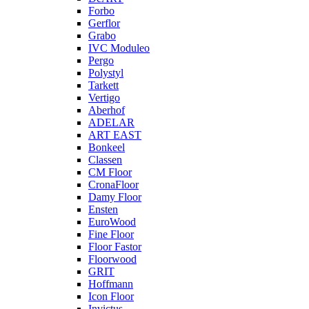
Forbo
Gerflor
Grabo
IVC Moduleo
Pergo
Polystyl
Tarkett
Vertigo
Aberhof
ADELAR
ART EAST
Bonkeel
Classen
CM Floor
CronaFloor
Damy Floor
Ensten
EuroWood
Fine Floor
Floor Fastor
Floorwood
GRIT
Hoffmann
Icon Floor
Invictus