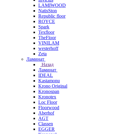
LAMIWOOD
NatisSton
Republic floor
ROYCE
Spark
Texfloor
TheFloor
VINILAM
westerhoff
Zeta
Ламинат
Назад
Ламинат
IDEAL
Kastamonu
Krono Original
Kronospan
Kronotex
Loc Floor
Floorwood
Aberhof
AGT
Classen
EGGER