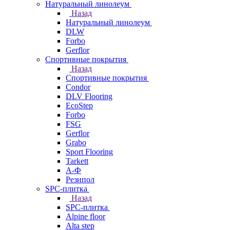
Натуральный линолеум
Назад
Натуральный линолеум
DLW
Forbo
Gerflor
Спортивные покрытия
Назад
Спортивные покрытия
Condor
DLV Flooring
EcoStep
Forbo
FSG
Gerflor
Grabo
Sport Flooring
Tarkett
А-Ф
Резипол
SPC-плитка
Назад
SPC-плитка
Alpine floor
Alta step