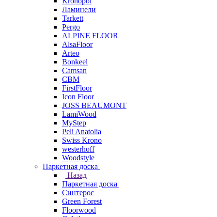
Kronopol
Ламинели
Tarkett
Pergo
ALPINE FLOOR
AlsaFloor
Arteo
Bonkeel
Camsan
CBM
FirstFloor
Icon Floor
JOSS BEAUMONT
LamiWood
MyStep
Peli Anatolia
Swiss Krono
westerhoff
Woodstyle
Паркетная доска
Назад
Паркетная доска
Синтерос
Green Forest
Floorwood