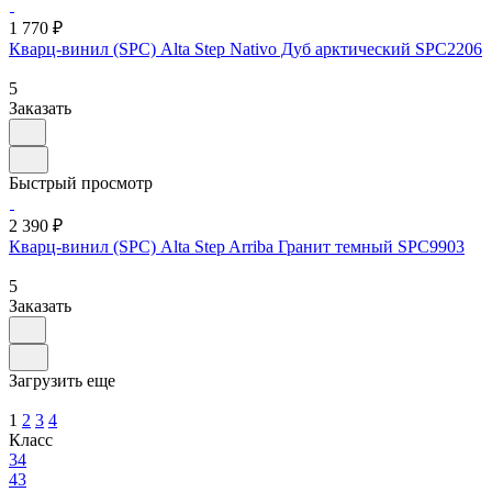
1 770 ₽
Кварц-винил (SPC) Alta Step Nativo Дуб арктический SPC2206
5
Заказать
Быстрый просмотр
2 390 ₽
Кварц-винил (SPC) Alta Step Arriba Гранит темный SPC9903
5
Заказать
Загрузить еще
1
2
3
4
Класс
34
43