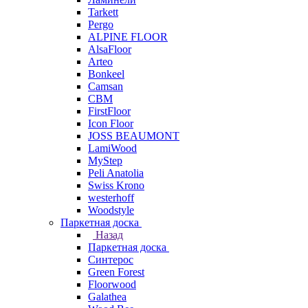
Tarkett
Pergo
ALPINE FLOOR
AlsaFloor
Arteo
Bonkeel
Camsan
CBM
FirstFloor
Icon Floor
JOSS BEAUMONT
LamiWood
MyStep
Peli Anatolia
Swiss Krono
westerhoff
Woodstyle
Паркетная доска
Назад
Паркетная доска
Синтерос
Green Forest
Floorwood
Galathea