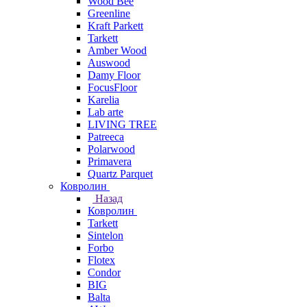
Wood Bee
Greenline
Kraft Parkett
Tarkett
Amber Wood
Auswood
Damy Floor
FocusFloor
Karelia
Lab arte
LIVING TREE
Patreeca
Polarwood
Primavera
Quartz Parquet
Ковролин
Назад
Ковролин
Tarkett
Sintelon
Forbo
Flotex
Condor
BIG
Balta