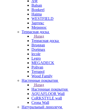
AW
Balsan
Bonkeel
Haima
WESTFIELD
Зартекс
Меринос
Террасная доска
Назад
Террасная доска
Bruggan
Dortmax
lecole
Legro
MEGADECK
Polivan
Terrapol
Wood Family
Настенные покрытия
Назад
Настенные покрытия
AQUAFLOOR Wall
CoRKSTYLE wall
Crona Wall
Натуральный линолеум