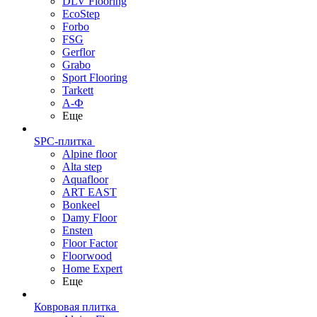
DLV Flooring
EcoStep
Forbo
FSG
Gerflor
Grabo
Sport Flooring
Tarkett
А-Ф
Еще
SPC-плитка
Alpine floor
Alta step
Aquafloor
ART EAST
Bonkeel
Damy Floor
Ensten
Floor Factor
Floorwood
Home Expert
Еще
Ковровая плитка