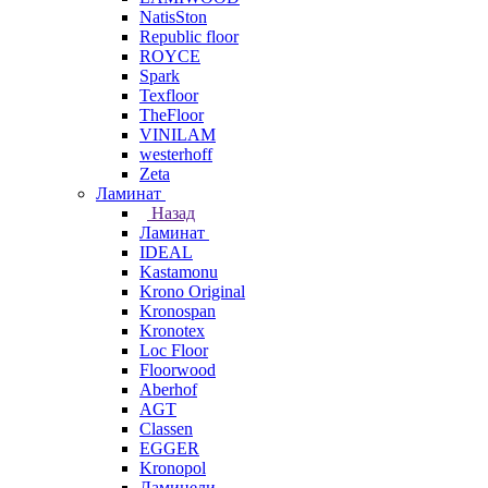
NatisSton
Republic floor
ROYCE
Spark
Texfloor
TheFloor
VINILAM
westerhoff
Zeta
Ламинат
Назад
Ламинат
IDEAL
Kastamonu
Krono Original
Kronospan
Kronotex
Loc Floor
Floorwood
Aberhof
AGT
Classen
EGGER
Kronopol
Ламинели