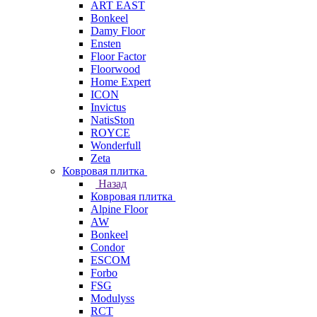
ART EAST
Bonkeel
Damy Floor
Ensten
Floor Factor
Floorwood
Home Expert
ICON
Invictus
NatisSton
ROYCE
Wonderfull
Zeta
Ковровая плитка
Назад
Ковровая плитка
Alpine Floor
AW
Bonkeel
Condor
ESCOM
Forbo
FSG
Modulyss
RCT