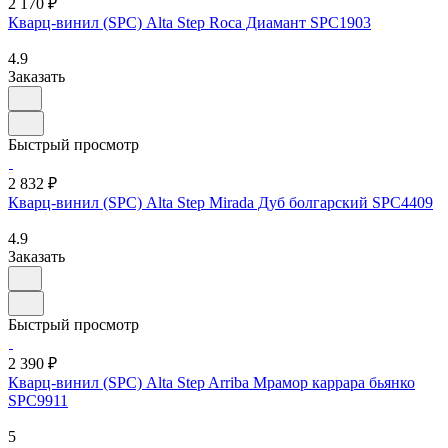
2 170 ₽
Кварц-винил (SPC) Alta Step Roca Диамант SPC1903
4.9
Заказать
Быстрый просмотр
2 832 ₽
Кварц-винил (SPC) Alta Step Mirada Дуб болгарский SPC4409
4.9
Заказать
Быстрый просмотр
2 390 ₽
Кварц-винил (SPC) Alta Step Arriba Мрамор каррара бьянко
SPC9911
5