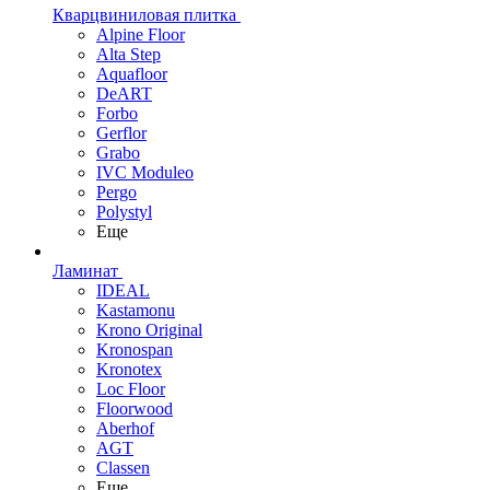
Кварцвиниловая плитка
Alpine Floor
Alta Step
Aquafloor
DeART
Forbo
Gerflor
Grabo
IVC Moduleo
Pergo
Polystyl
Еще
Ламинат
IDEAL
Kastamonu
Krono Original
Kronospan
Kronotex
Loc Floor
Floorwood
Aberhof
AGT
Classen
Еще