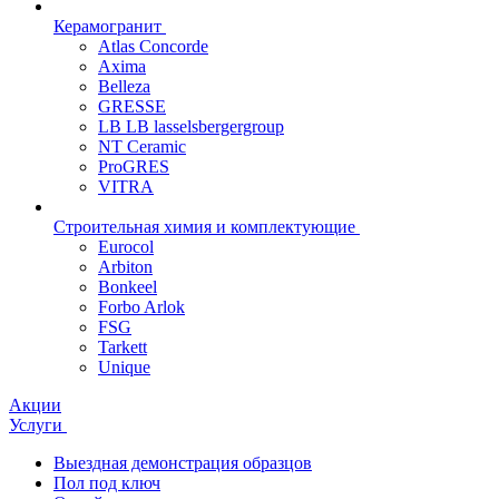
Керамогранит
Atlas Concorde
Axima
Belleza
GRESSE
LB LB lasselsbergergroup
NT Ceramic
ProGRES
VITRA
Строительная химия и комплектующие
Eurocol
Arbiton
Bonkeel
Forbo Arlok
FSG
Tarkett
Unique
Акции
Услуги
Выездная демонстрация образцов
Пол под ключ