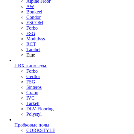
Alpine Floor
AW
Bonkeel
Condor
ESCOM
Forbo
FSG
Modulyss
RCT
Tapibel
Еще
ПВХ линолеум
Forbo
Gerflor
FSG
Sinteros
Grabo
IVC
Tarkett
DLV Flooring
Polystyl
Пробковые полы
CORKSTYLE