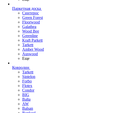
Паркетная доска
Синтерос
Green Forest
Floorwood
Galathea
Wood Bee
Greenline
Kraft Parkett
Tarkett
Amber Wood
Auswood
Еще
Ковролин
Tarkett
Sintelon
Forbo
Flotex
Condor
BIG
Balta
AW
Balsan
Bonkeel