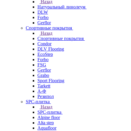
Назад
Натуральный линолеум
DLW
Forbo
Gerflor
Спортивные покрытия
Назад
Спортивные покрытия
Condor
DLV Flooring
EcoStep
Forbo
FSG
Gerflor
Grabo
Sport Flooring
Tarkett
А-Ф
Резипол
SPC-плитка
Назад
SPC-плитка
Alpine floor
Alta step
Aquafloor