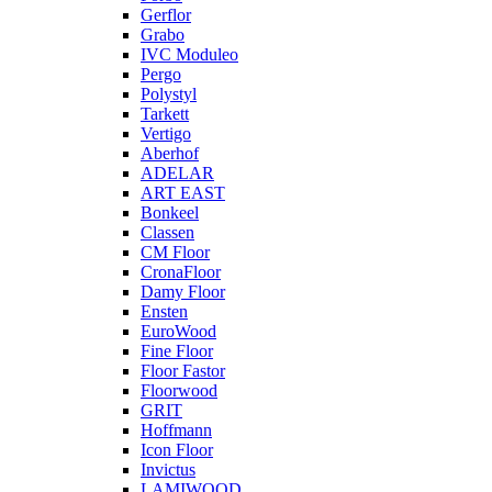
Gerflor
Grabo
IVC Moduleo
Pergo
Polystyl
Tarkett
Vertigo
Aberhof
ADELAR
ART EAST
Bonkeel
Classen
CM Floor
CronaFloor
Damy Floor
Ensten
EuroWood
Fine Floor
Floor Fastor
Floorwood
GRIT
Hoffmann
Icon Floor
Invictus
LAMIWOOD