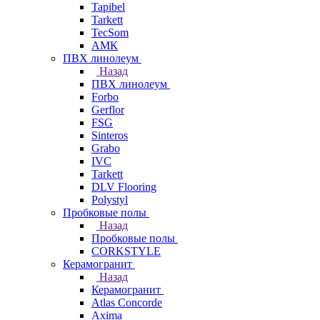
Tapibel
Tarkett
TecSom
АМК
ПВХ линолеум
Назад
ПВХ линолеум
Forbo
Gerflor
FSG
Sinteros
Grabo
IVC
Tarkett
DLV Flooring
Polystyl
Пробковые полы
Назад
Пробковые полы
CORKSTYLE
Керамогранит
Назад
Керамогранит
Atlas Concorde
Axima