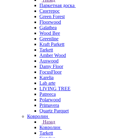
Паркетная доска
Синтерос
Green Forest
Floorwood
Galathea
Wood Bee
Greenline
Kraft Parkett
Tarkett
Amber Wood
Auswood
Damy Floor
FocusFloor
Karelia
Lab arte
LIVING TREE
Patreeca
Polarwood
Primavera
Quartz Parquet
Ковролин
Назад
Ковролин
Tarkett