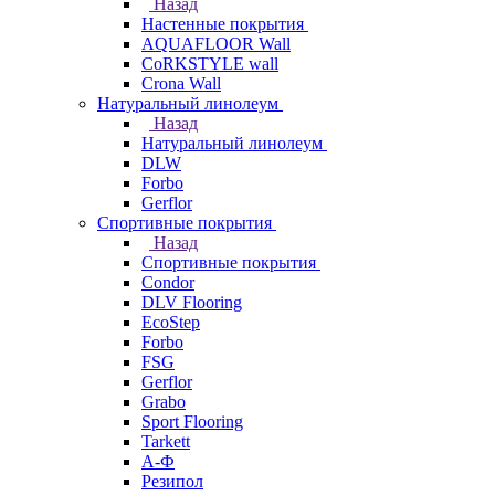
Назад
Настенные покрытия
AQUAFLOOR Wall
CoRKSTYLE wall
Crona Wall
Натуральный линолеум
Назад
Натуральный линолеум
DLW
Forbo
Gerflor
Спортивные покрытия
Назад
Спортивные покрытия
Condor
DLV Flooring
EcoStep
Forbo
FSG
Gerflor
Grabo
Sport Flooring
Tarkett
А-Ф
Резипол