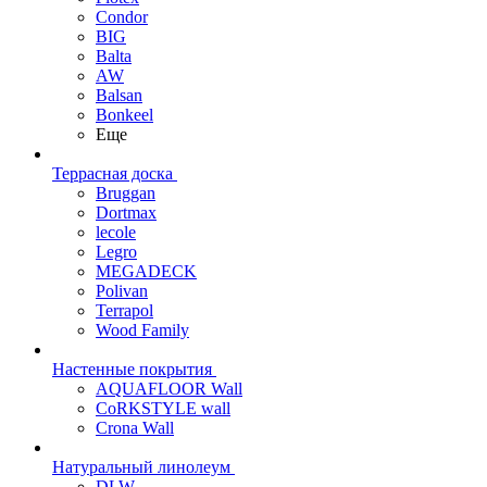
Condor
BIG
Balta
AW
Balsan
Bonkeel
Еще
Террасная доска
Bruggan
Dortmax
lecole
Legro
MEGADECK
Polivan
Terrapol
Wood Family
Настенные покрытия
AQUAFLOOR Wall
CoRKSTYLE wall
Crona Wall
Натуральный линолеум
DLW