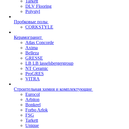
Tarkett
DLV Flooring
Polystyl
Пробковые полы
CORKSTYLE
Керамогранит
Atlas Concorde
Axima
Belleza
GRESSE
LB LB lasselsbergergroup
NT Ceramic
ProGRES
VITRA
Строительная химия и комплектующие
Eurocol
Arbiton
Bonkeel
Forbo Arlok
FSG
Tarkett
Unique