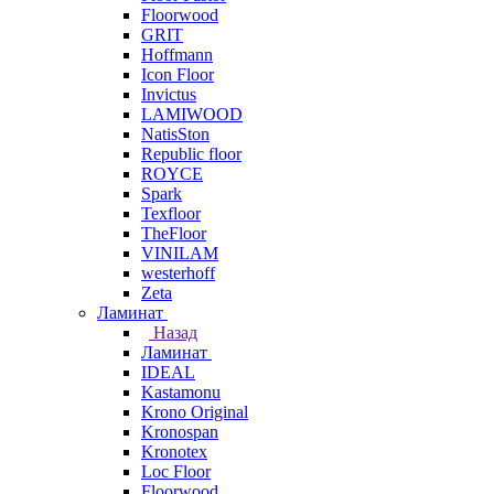
Floorwood
GRIT
Hoffmann
Icon Floor
Invictus
LAMIWOOD
NatisSton
Republic floor
ROYCE
Spark
Texfloor
TheFloor
VINILAM
westerhoff
Zeta
Ламинат
Назад
Ламинат
IDEAL
Kastamonu
Krono Original
Kronospan
Kronotex
Loc Floor
Floorwood