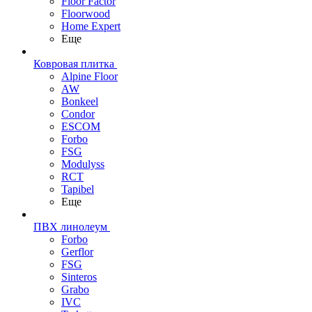
Floor Factor
Floorwood
Home Expert
Еще
Ковровая плитка
Alpine Floor
AW
Bonkeel
Condor
ESCOM
Forbo
FSG
Modulyss
RCT
Tapibel
Еще
ПВХ линолеум
Forbo
Gerflor
FSG
Sinteros
Grabo
IVC