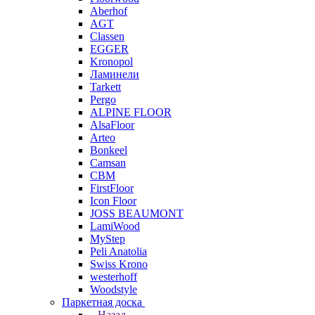
Aberhof
AGT
Classen
EGGER
Kronopol
Ламинели
Tarkett
Pergo
ALPINE FLOOR
AlsaFloor
Arteo
Bonkeel
Camsan
CBM
FirstFloor
Icon Floor
JOSS BEAUMONT
LamiWood
MyStep
Peli Anatolia
Swiss Krono
westerhoff
Woodstyle
Паркетная доска
Назад