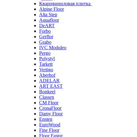
Кварцвиниловая плитка
Alpine Floor
Alta Step
Aquafloor
DeART
Forbo
Gerflor
Grabo
IVC Moduleo
Pergo
Polystyl
Tarkett
Vertigo
Aberhof
ADELAR
ART EAST
Bonkeel
Classen
CM Floor
CronaFloor
Damy Floor
Ensten
EuroWood
Fine Floor
Floor Fastor