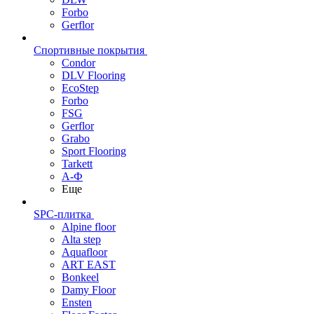
Forbo
Gerflor
Спортивные покрытия
Condor
DLV Flooring
EcoStep
Forbo
FSG
Gerflor
Grabo
Sport Flooring
Tarkett
А-Ф
Еще
SPC-плитка
Alpine floor
Alta step
Aquafloor
ART EAST
Bonkeel
Damy Floor
Ensten